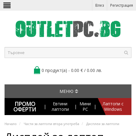
Влез
Регистрация
0 продукт(а) - 0.00 € / 0.00 лв.
МЕНЮ
ПРОМО
Евтини
Мини
Лаптопи с
|
|
|
ОФЕРТИ
лаптопи
PC
Windows
Начало
Части за лаптопи втора употреба
Дисплеи за лаптопи