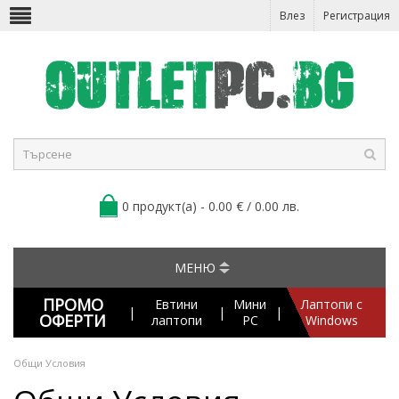
Влез
Регистрация
0 продукт(а) - 0.00 € / 0.00 лв.
МЕНЮ
ПРОМО
Евтини
Мини
Лаптопи с
|
|
|
ОФЕРТИ
лаптопи
PC
Windows
Общи Условия