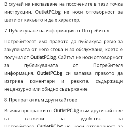
В случай на неспазване на посочените в тази точка
инструкции,
OutletPC
.bg
не носи отговорност за
щети от какъвто и да е характер.
7. Публикуване на информация от Потребител
Потребителят има правото да публикува ревю за
закупената от него стока и за обслужване, което е
получил от
OutletPC
.bg
. Сайтът не носи отговорност
за публикуваната от Потребителя
информация.
OutletPC
.bg
си запазва правото да
изтрива коментари и ревюта, съдържащи
нецензурно или обидно съдържание.
8. Препратки към други сайтове
Всички препратки от
OutletPC
.bg
към други сайтове
са сложени за удобство на
Потребителя.
OutletPC
.bg
не носи отговорност за