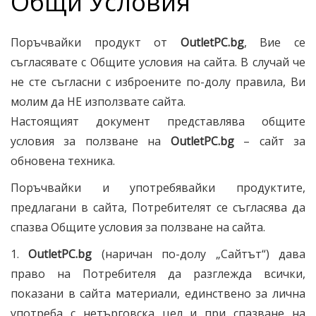
Общи Условия
Поръчвайки продукт от
OutletPC.bg
, Вие се
съгласявате с Общите условия на сайта. В случай че
не сте съгласни с изброените по-долу правила, Ви
молим да НЕ използвате сайта.
Настоящият документ представлява общите
условия за ползване на
OutletPC
.bg
– сайт за
обновена техника.
Поръчвайки и употребявайки продуктите,
предлагани в сайта, Потребителят се съгласява да
спазва Общите условия за ползване на сайта.
1.
OutletPC
.bg
(наричан по-долу „Сайтът“) дава
право на Потребителя да разглежда всички,
показани в сайта материали, единствено за лична
употреба с нетърговска цел и при спазване на