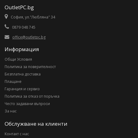
OutletPC.bg
София, ул."Любляна" 34
0879 048 745
office@outletpc.bg
Информация
Общи Условия
Политика за поверителност
Безплатна доставка
Плащане
Гаранция и сервиз
Политика за отказ от поръчка
Често задавани въпроси
За нас
Обслужване на клиенти
Контакт с нас