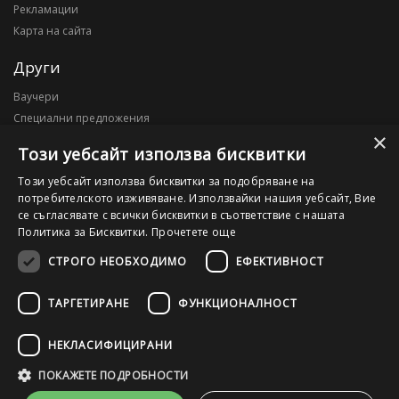
Рекламации
Карта на сайта
Други
Ваучери
Специални предложения
×
Блог
Този уебсайт използва бисквитки
Моят профил
Този уебсайт използва бисквитки за подобряване на
потребителското изживяване. Използвайки нашия уебсайт, Вие
Моят профил
се съгласявате с всички бисквитки в съответствие с нашата
История на поръчките
Политика за Бисквитки.
Прочетете още
Желани продукти
СТРОГО НЕОБХОДИМО
ЕФЕКТИВНОСТ
ТАРГЕТИРАНЕ
ФУНКЦИОНАЛНОСТ
©2026 OutletPC.bg, Всички права запазени! Ди Ес Ай ООД, ЕИК
203010795
НЕКЛАСИФИЦИРАНИ
ПОКАЖЕТЕ ПОДРОБНОСТИ