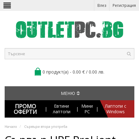
Влез
Регистрация
0 продукт(а) - 0.00 € / 0.00 лв.
МЕНЮ
ПРОМО
Евтини
Мини
Лаптопи с
|
|
|
ОФЕРТИ
лаптопи
PC
Windows
Начало
Сървъри втора употреба