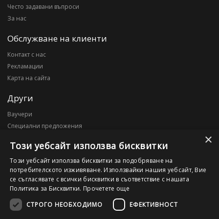
Често задавани въпроси
За нас
Обслужване на клиенти
Контакт с нас
Рекламации
Карта на сайта
Други
Ваучери
Специални предложения
×
Блог
Този уебсайт използва бисквитки
Моят профил
Този уебсайт използва бисквитки за подобряване на
потребителското изживяване. Използвайки нашия уебсайт, Вие
Моят профил
се съгласявате с всички бисквитки в съответствие с нашата
История на поръчките
Политика за Бисквитки.
Прочетете още
Желани продукти
СТРОГО НЕОБХОДИМО
ЕФЕКТИВНОСТ