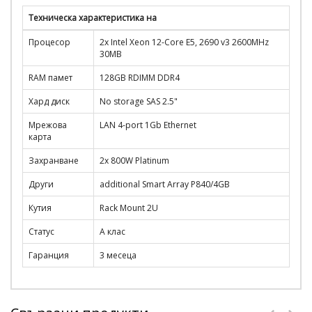
Техническа характеристика на
Процесор
2x Intel Xeon 12-Core E5, 2690 v3 2600MHz
30MB
RAM памет
128GB RDIMM DDR4
Хард диск
No storage SAS 2.5"
Мрежова
LAN 4-port 1Gb Ethernet
карта
Захранване
2x 800W Platinum
Други
additional Smart Array P840/4GB
Кутия
Rack Mount 2U
Статус
A клас
Гаранция
3 месеца