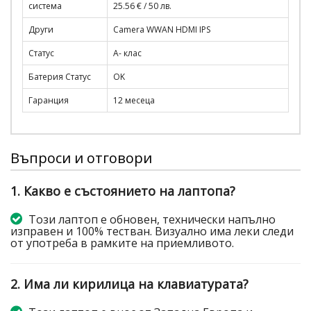
система
25.56 € / 50 лв.
Други
Camera WWAN HDMI IPS
Статус
A- клас
Батерия Статус
OK
Гаранция
12 месеца
Въпроси и отговори
1. Какво е състоянието на лаптопа?
Този лаптоп е обновен, технически напълно
изправен и 100% тестван. Визуално има леки следи
от употреба в рамките на приемливото.
2. Има ли кирилица на клавиатурата?