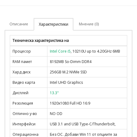
Описание
Мнение (0)
Характеристики
Техническа характеристика на
Процесор
Intel Core i5
, 10210U up to 4.20GHz 6MB
RAM памет
8192MB So-Dimm DDR4
Хард диск
256GB M.2 NVMe SSD
Видео карта
Intel UHD Graphics
Дисплей
13.3"
Резолюция
1920x1080 Full HD 16:9
Оптично у-во
NO OD
Интерфейси
USB 3.1 and USB Type-C/Thunderbolt,
Операционна
Без ОС. Добави Win 11 от опциите за