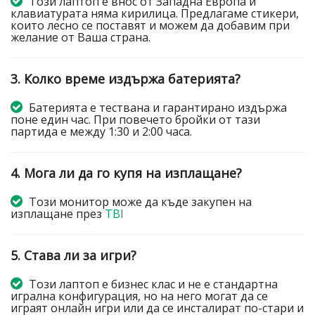
Този лаптоп е внос от Западна Европа и
клавиатурата няма кирилица. Предлагаме стикери,
които лесно се поставят и можем да добавим при
желание от Ваша страна.
3. Колко време издържа батерията?
Батерията е тествана и гарантирано издържа
поне един час. При повечето бройки от тази
партида е между 1:30 и 2:00 часа.
4. Мога ли да го купя на изплащане?
Този монитор може да къде закупен на
изплащане през
TBI
5. Става ли за игри?
Този лаптоп е бизнес клас и не е стандартна
игрална конфигурация, но на него могат да се
играят онлайн игри или да се инсталират по-стари и