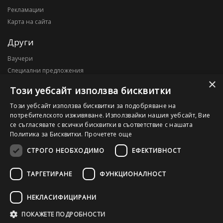
Рекламации
Карта на сайта
Други
Ваучери
Специални предложения
×
Блог
Този уебсайт използва бисквитки
Моят профил
Този уебсайт използва бисквитки за подобряване на
потребителското изживяване. Използвайки нашия уебсайт, Вие
Моят профил
се съгласявате с всички бисквитки в съответствие с нашата
История на поръчките
Политика за Бисквитки.
Прочетете още
Желани продукти
СТРОГО НЕОБХОДИМО
ЕФЕКТИВНОСТ
ТАРГЕТИРАНЕ
ФУНКЦИОНАЛНОСТ
©2026 OutletPC.bg, Всички права запазени! Ди Ес Ай ООД, ЕИК
203010795
НЕКЛАСИФИЦИРАНИ
ПОКАЖЕТЕ ПОДРОБНОСТИ