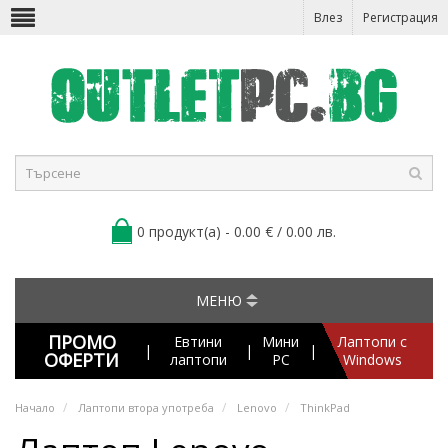
Влез
Регистрация
0 продукт(а) - 0.00 € / 0.00 лв.
МЕНЮ
ПРОМО
Евтини
Мини
Лаптопи с
|
|
|
ОФЕРТИ
лаптопи
PC
Windows
Начало
Лаптопи втора употреба
Lenovo
ThinkPad