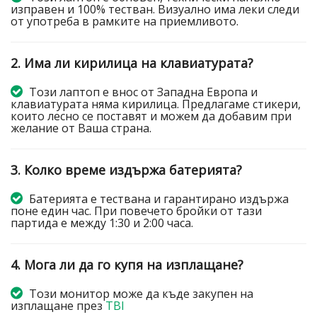
изправен и 100% тестван. Визуално има леки следи
от употреба в рамките на приемливото.
2. Има ли кирилица на клавиатурата?
Този лаптоп е внос от Западна Европа и
клавиатурата няма кирилица. Предлагаме стикери,
които лесно се поставят и можем да добавим при
желание от Ваша страна.
3. Колко време издържа батерията?
Батерията е тествана и гарантирано издържа
поне един час. При повечето бройки от тази
партида е между 1:30 и 2:00 часа.
4. Мога ли да го купя на изплащане?
Този монитор може да къде закупен на
изплащане през
TBI