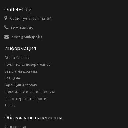
OutletPC.bg
София, ул."Любляна" 34
0879 048 745
office@outletpc.bg
Информация
Общи Условия
Политика за поверителност
Безплатна доставка
Плащане
Гаранция и сервиз
Политика за отказ от поръчка
Често задавани въпроси
За нас
Обслужване на клиенти
Контакт с нас