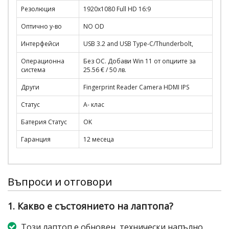
Резолюция
1920x1080 Full HD 16:9
Оптично у-во
NO OD
Интерфейси
USB 3.2 and USB Type-C/Thunderbolt,
Операционна
Без ОС. Добави Win 11 от опциите за
система
25.56 € / 50 лв.
Други
Fingerprint Reader Camera HDMI IPS
Статус
A- клас
Батерия Статус
OK
Гаранция
12 месеца
Въпроси и отговори
1. Какво е състоянието на лаптопа?
Този лаптоп е обновен, технически напълно