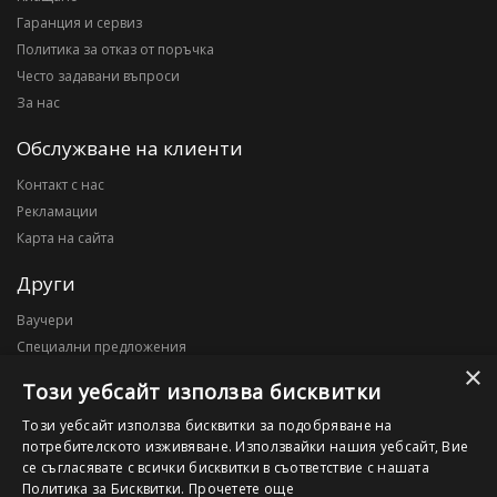
Гаранция и сервиз
Политика за отказ от поръчка
Често задавани въпроси
За нас
Обслужване на клиенти
Контакт с нас
Рекламации
Карта на сайта
Други
Ваучери
Специални предложения
×
Блог
Този уебсайт използва бисквитки
Моят профил
Този уебсайт използва бисквитки за подобряване на
потребителското изживяване. Използвайки нашия уебсайт, Вие
Моят профил
се съгласявате с всички бисквитки в съответствие с нашата
История на поръчките
Политика за Бисквитки.
Прочетете още