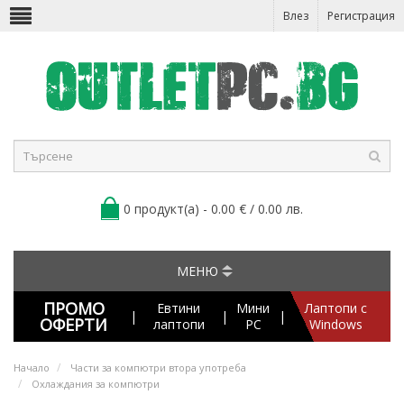
Влез
Регистрация
0 продукт(а) - 0.00 € / 0.00 лв.
МЕНЮ
ПРОМО
Евтини
Мини
Лаптопи с
|
|
|
ОФЕРТИ
лаптопи
PC
Windows
Начало
Части за компютри втора употреба
Охлаждания за компютри