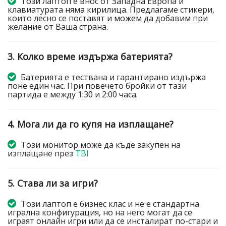
Този лаптоп е внос от Западна Европа и
клавиатурата няма кирилица. Предлагаме стикери,
които лесно се поставят и можем да добавим при
желание от Ваша страна.
3. Колко време издържа батерията?
Батерията е тествана и гарантирано издържа
поне един час. При повечето бройки от тази
партида е между 1:30 и 2:00 часа.
4. Мога ли да го купя на изплащане?
Този монитор може да къде закупен на
изплащане през
TBI
5. Става ли за игри?
Този лаптоп е бизнес клас и не е стандартна
игрална конфигурация, но на него могат да се
играят онлайн игри или да се инсталират по-стари и