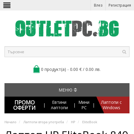
Влез
Регистрация
0 продукт(а) - 0.00 € / 0.00 лв.
МЕНЮ
ПРОМО
Евтини
Мини
Лаптопи с
|
|
|
ОФЕРТИ
лаптопи
PC
Windows
Начало
Лаптопи втора употреба
HP
EliteBook