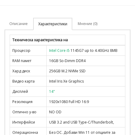
Описание
Мнение (0)
Характеристики
Техническа характеристика на
Процесор
Intel Core i5
1145G7 up to 4.40GHz 8MB
RAM памет
16GB So-Dimm DDR4
Хард диск
256GB M.2 NVMe SSD
Видео карта
Intel Iris Xe Graphics
Дисплей
14"
Резолюция
1920x1080 Full HD 16:9
Оптично у-во
NO OD
Интерфейси
USB 3.2 and USB Type-C/Thunderbolt,
Операционна
Без ОС. Добави Win 11 от опциите за