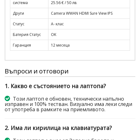
система
25.56 € / 50 лв.
Други
Camera WWAN HDMI Sure View IPS
Статус
A- клас
Батерия Статус
OK
Гаранция
12 месеца
Въпроси и отговори
1. Какво е състоянието на лаптопа?
Този лаптоп е обновен, технически напълно
изправен и 100% тестван. Визуално има леки следи
от употреба в рамките на приемливото.
2. Има ли кирилица на клавиатурата?