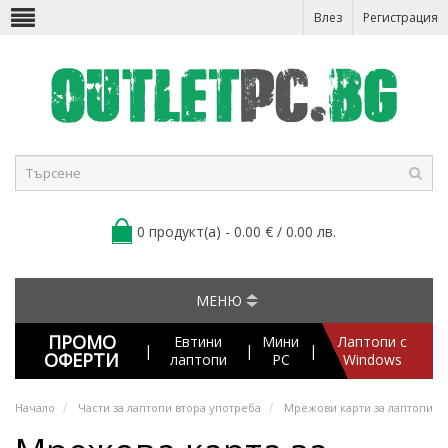
Влез
Регистрация
0 продукт(а) - 0.00 € / 0.00 лв.
МЕНЮ
ПРОМО
Евтини
Мини
Лаптопи с
|
|
|
ОФЕРТИ
лаптопи
PC
Windows
Начало
Части за лаптопи втора употреба
Мрежови карти за лаптопи