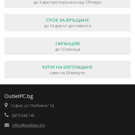
до 3 дни при поръчка над 179 евро
СРОК ЗА ВРЪЩАНЕ
до 14 дни от доставката
ГАРАНЦИЯ
до 12 месеца
КУПИ НА ИЗПЛАЩАНЕ
само за 20 минути
OutletPC.bg
София, ул."Любляна" 34
0879 048 745
office@outletpc.bg