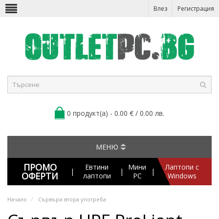
Влез
Регистрация
0 продукт(а) - 0.00 € / 0.00 лв.
МЕНЮ
ПРОМО
Евтини
Мини
Лаптопи с
|
|
|
ОФЕРТИ
лаптопи
PC
Windows
Начало
Сървъри втора употреба