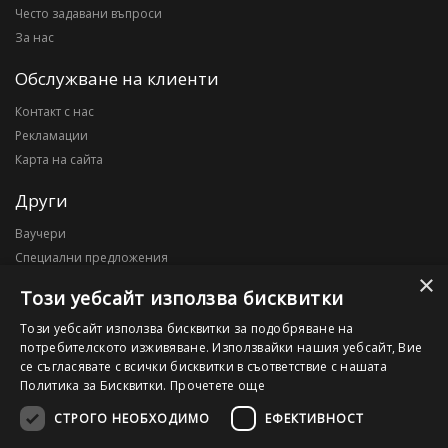
Често задавани въпроси
За нас
Обслужване на клиенти
Контакт с нас
Рекламации
Карта на сайта
Други
Ваучери
Специални предложения
×
Блог
Този уебсайт използва бисквитки
Моят профил
Този уебсайт използва бисквитки за подобряване на
потребителското изживяване. Използвайки нашия уебсайт, Вие
Моят профил
се съгласявате с всички бисквитки в съответствие с нашата
История на поръчките
Политика за Бисквитки.
Прочетете още
Желани продукти
СТРОГО НЕОБХОДИМО
ЕФЕКТИВНОСТ