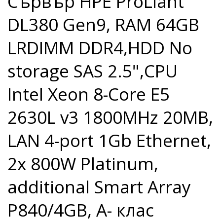
Сървър HPE ProLiant
DL380 Gen9, RAM 64GB
LRDIMM DDR4,HDD No
storage SAS 2.5",CPU
Intel Xeon 8-Core E5
2630L v3 1800MHz 20MB,
LAN 4-port 1Gb Ethernet,
2x 800W Platinum,
additional Smart Array
P840/4GB, A- клас