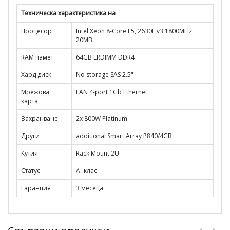
Техническа характеристика на
Процесор
Intel Xeon 8-Core E5, 2630L v3 1800MHz
20MB
RAM памет
64GB LRDIMM DDR4
Хард диск
No storage SAS 2.5"
Мрежова
LAN 4-port 1Gb Ethernet
карта
Захранване
2x 800W Platinum
Други
additional Smart Array P840/4GB
Кутия
Rack Mount 2U
Статус
A- клас
Гаранция
3 месеца