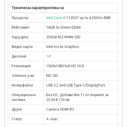
Техническа характеристика на
Процесор
Intel Core i5
1135G7 up to 4.20GHz 8MB
RAM памет
16GB So-Dimm DDR4
Хард диск
256GB M.2 NVMe SSD
Видео карта
Intel Iris Xe Graphics
Дисплей
14"
Резолюция
1920x1080 Full HD 16:9
Оптично у-во
NO OD
Интерфейси
USB 3.2 and USB Type-C/DisplayPort,
Операционна
Без ОС. Добави Win 11 от опциите за
система
25.56 € / 50 лв.
Други
Camera HDMI IPS
Статус
A- клас