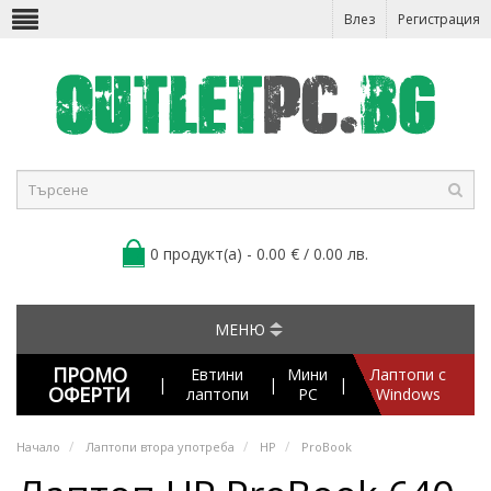
Влез
Регистрация
0 продукт(а) - 0.00 € / 0.00 лв.
МЕНЮ
ПРОМО
Евтини
Мини
Лаптопи с
|
|
|
ОФЕРТИ
лаптопи
PC
Windows
Начало
Лаптопи втора употреба
HP
ProBook