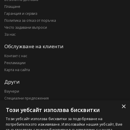
Плащане
Гаранция и сервиз
Политика за отказ от поръчка
Често задавани въпроси
За нас
Обслужване на клиенти
Контакт с нас
Рекламации
Карта на сайта
Други
Ваучери
Специални предложения
×
Блог
Този уебсайт използва бисквитки
Моят профил
Този уебсайт използва бисквитки за подобряване на
потребителското изживяване. Използвайки нашия уебсайт, Вие
Моят профил
се съгласявате с всички бисквитки в съответствие с нашата