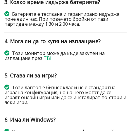
3. Колко време издържа батерията?
Батерията е тествана и гарантирано издържа
поне един час. При повечето бройки от тази
партида е между 1:30 и 2:00 часа.
4. Мога ли да го купя на изплащане?
Този монитор може да къде закупен на
изплащане през
TBI
5. Става ли за игри?
Този лаптоп е бизнес клас и не е стандартна
игрална конфигурация, но на него могат да се
играят онлайн игри или да се инсталират по-стари и
леки игри.
6. Има ли Windows?