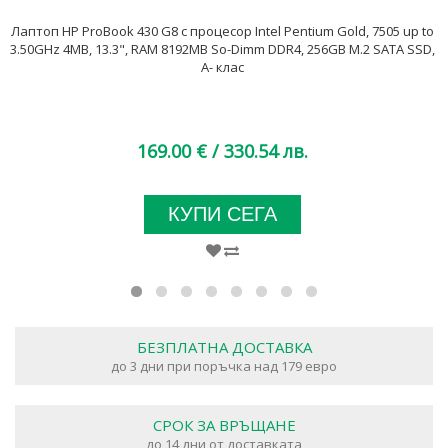
Лаптоп HP ProBook 430 G8 с процесор Intel Pentium Gold, 7505 up to
3.50GHz 4MB, 13.3", RAM 8192MB So-Dimm DDR4, 256GB M.2 SATA SSD,
A- клас
169.00 €
/ 330.54 лв.
КУПИ СЕГА
БЕЗПЛАТНА ДОСТАВКА
до 3 дни при поръчка над 179 евро
СРОК ЗА ВРЪЩАНЕ
до 14 дни от доставката