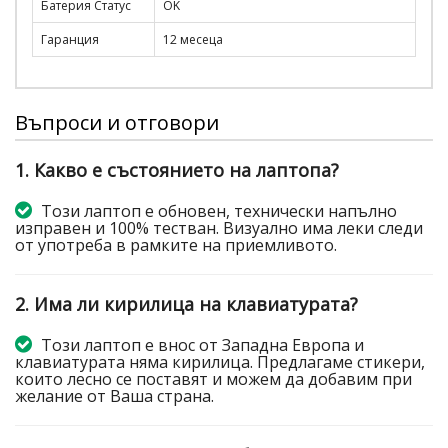
Батерия Статус
OK
Гаранция
12 месеца
Въпроси и отговори
1. Какво е състоянието на лаптопа?
Този лаптоп е обновен, технически напълно
изправен и 100% тестван. Визуално има леки следи
от употреба в рамките на приемливото.
2. Има ли кирилица на клавиатурата?
Този лаптоп е внос от Западна Европа и
клавиатурата няма кирилица. Предлагаме стикери,
които лесно се поставят и можем да добавим при
желание от Ваша страна.