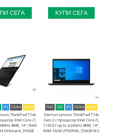
ПИ СЕГА
КУПИ СЕГА
D
IPS
DDR4
HDMI
FHD
SSD
IPS
DDR4
HDMI
novo ThinkPad T14s
Лаптоп Lenovo ThinkPad T14s
оцесор Intel Core i7,
Gen 2 с процесор Intel Core i5,
00MHz 8MB, 14", RAM
1135G7 up to 4.20GHz 8MB, 14",
4 Onboard, 256GB
RAM 16GB LPDDR4X, 256GB M.2