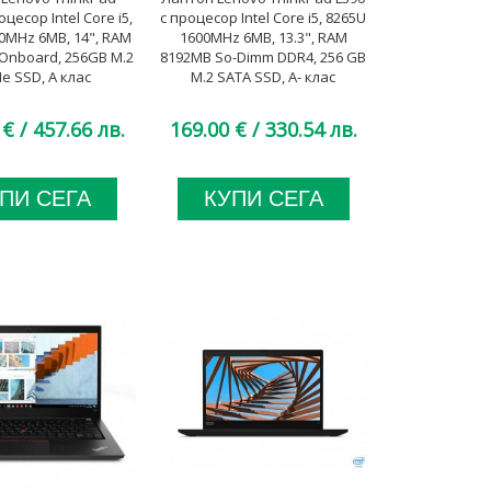
оцесор Intel Core i5,
с процесор Intel Core i5, 8265U
0MHz 6MB, 14", RAM
1600MHz 6MB, 13.3", RAM
Onboard, 256GB M.2
8192MB So-Dimm DDR4, 256 GB
e SSD, A клас
M.2 SATA SSD, A- клас
 €
/ 457.66 лв.
169.00 €
/ 330.54 лв.
ПИ СЕГА
КУПИ СЕГА