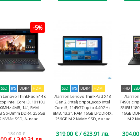
-5%
SSD
IPS
DDR4
HDMI
SSD
IPS
DDR4
HDMI
FHD
SS
 Lenovo ThinkPad E14 с
Лаптоп Lenovo ThinkPad X13
Лаптоп 
ор Intel Core i3, 10110U
Gen 2 (Intel) с процесор Intel
T490s с пр
00MHz 4MB, 14", RAM
Core i5, 1145G7 up to 4.40GHz
8565U 180
B So-Dimm DDR4, 256GB
8MB, 13.3", RAM 16GB LPDDR4X,
16GB DDR
2 NVMe SSD, A- клас
256GB M.2 NVMe SSD, A клас
M.2 NV
319.00 €
/ 623.91 лв.
304.00
184.00 €
.00 €
/ 340.31 лв.