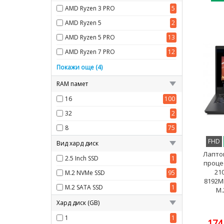
AMD Ryzen 3 PRO
5
AMD Ryzen 5
2
AMD Ryzen 5 PRO
13
AMD Ryzen 7 PRO
12
Intel Core i7
35
Покажи още (4)
Intel Core i5
96
RAM памет
Intel Core i3
13
16
100
Intel Celeron Dual-Core
1
32
2
8
75
FHD
Вид хард диск
Лаптоп
2.5 Inch SSD
1
процес
21
M.2 NVMe SSD
95
8192M
M.2 SATA SSD
1
M.
Хард диск (GB)
1
1
174