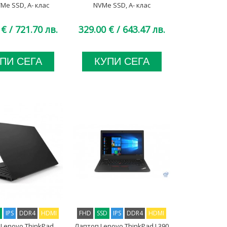
Me SSD, A- клас
NVMe SSD, A- клас
 €
/ 721.70 лв.
329.00 €
/ 643.47 лв.
ПИ СЕГА
КУПИ СЕГА
D
IPS
DDR4
HDMI
FHD
SSD
IPS
DDR4
HDMI
Lenovo ThinkPad
Лаптоп Lenovo ThinkPad L390