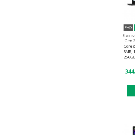
FHD
Лапто
Gen 2 
Core i
8MB, 
256GB
344