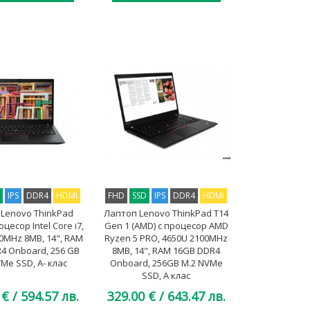
D
IPS
DDR4
HDMI
FHD
SSD
IPS
DDR4
HDMI
Lenovo ThinkPad
Лаптоп Lenovo ThinkPad T14
оцесор Intel Core i7,
Gen 1 (AMD) с процесор AMD
0MHz 8MB, 14", RAM
Ryzen 5 PRO, 4650U 2100MHz
4 Onboard, 256 GB
8MB, 14", RAM 16GB DDR4
Me SSD, A- клас
Onboard, 256GB M.2 NVMe
SSD, A клас
 €
/ 594.57 лв.
329.00 €
/ 643.47 лв.