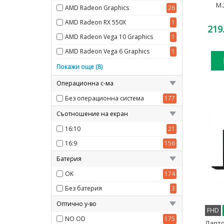
M.
AMD Radeon Graphics
26
AMD Radeon RX 550X
1
219
AMD Radeon Vega 10 Graphics
1
AMD Radeon Vega 6 Graphics
1
AMD Radeon Vega 8 Graphics
4
Покажи още (8)
Intel HD Graphics
2
Операционна с-ма
Intel HD Graphics 610
1
Без операционна система
177
Intel Iris Xe Graphics
34
Съотношение на екран
Intel UHD Graphics
52
16:10
21
Intel UHD Graphics 620
53
16:9
156
NVIDIA Quadro P520
1
Батерия
NVIDIA RTX A500
1
OK
174
Без батерия
3
Оптично у-во
FHD
NO OD
175
Лапто