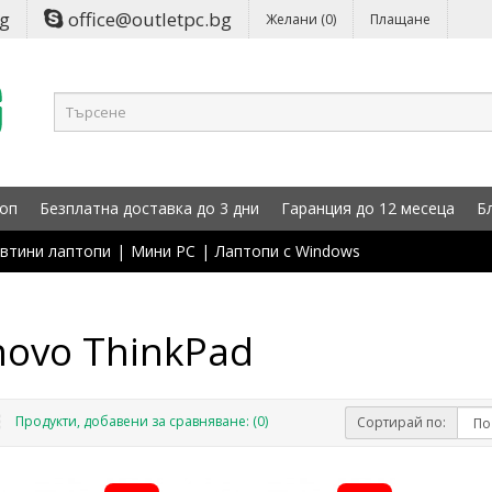
bg
office@outletpc.bg
Желани (0)
Плащане
оп
Безплатна доставка до 3 дни
Гаранция до 12 месеца
Б
втини лаптопи
|
Мини PC
|
Лаптопи с Windows
novo ThinkPad
Продукти, добавени за сравняване: (0)
Сортирай по: