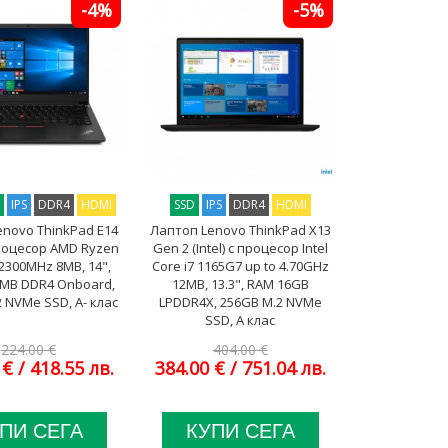
-4%
-5%
D
IPS
DDR4
HDMI
SSD
IPS
DDR4
HDMI
enovo ThinkPad E14
Лаптоп Lenovo ThinkPad X13
процесор AMD Ryzen
Gen 2 (Intel) с процесор Intel
 2300MHz 8MB, 14",
Core i7 1165G7 up to 4.70GHz
MB DDR4 Onboard,
12MB, 13.3", RAM 16GB
 NVMe SSD, A- клас
LPDDR4X, 256GB M.2 NVMe
SSD, A клас
224.00 €
404.00 €
 €
/ 418.55 лв.
384.00 €
/ 751.04 лв.
ПИ СЕГА
КУПИ СЕГА