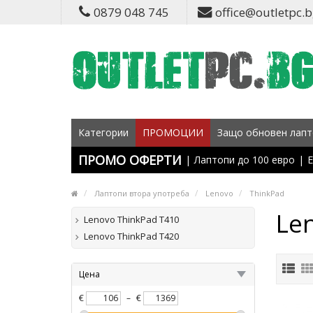
0879 048 745
office@outletpc.
Категории
ПРОМОЦИИ
Защо обновен лапт
ПРОМО ОФЕРТИ
|
Лаптопи до 100 евро
|
Е
Лаптопи втора употреба
Lenovo
ThinkPad
Le
Lenovo ThinkPad T410
Lenovo ThinkPad T420
Цена
€
–
€