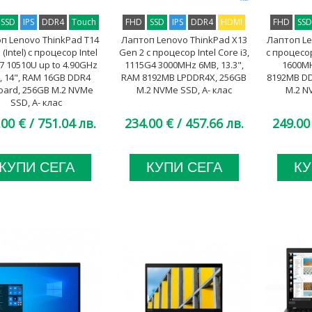
SSD
IPS
DDR4
Touch
FHD
SSD
IPS
DDR4
HDMI
FHD
SS
п Lenovo ThinkPad T14
Лаптоп Lenovo ThinkPad X13
Лаптоп Le
(Intel) с процесор Intel
Gen 2 с процесор Intel Core i3,
с процесор
i7 10510U up to 4.90GHz
1115G4 3000MHz 6MB, 13.3",
1600MH
, 14", RAM 16GB DDR4
RAM 8192MB LPDDR4X, 256GB
8192MB DD
ard, 256GB M.2 NVMe
M.2 NVMe SSD, A- клас
M.2 N
SSD, A- клас
.00 €
/ 751.04 лв.
234.00 €
/ 457.66 лв.
249.00
КУПИ СЕГА
КУПИ СЕГА
КУ