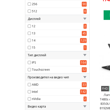
256
90
512
6
Дисплей
12
2
13
45
14
129
15
1
Тип дисплей
IPS
164
Touchscreen
52
Производител на видео чип
AMD
33
FHD
Intel
142
Лап
nVidia
2
T480s 
8350U
Видео карта
8192MB