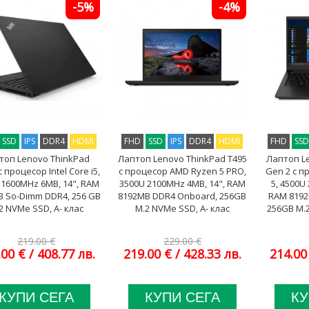
-5%
-4%
SSD
IPS
DDR4
HDMI
FHD
SSD
IPS
DDR4
HDMI
FHD
SS
топ Lenovo ThinkPad
Лаптоп Lenovo ThinkPad T495
Лаптоп L
с процесор Intel Core i5,
с процесор AMD Ryzen 5 PRO,
Gen 2 с 
 1600MHz 6MB, 14", RAM
3500U 2100MHz 4MB, 14", RAM
5, 4500U
B So-Dimm DDR4, 256 GB
8192MB DDR4 Onboard, 256GB
RAM 8192
2 NVMe SSD, A- клас
M.2 NVMe SSD, A- клас
256GB M.2
219.00 €
229.00 €
.00 €
/ 408.77 лв.
219.00 €
/ 428.33 лв.
214.00
КУПИ СЕГА
КУПИ СЕГА
КУ