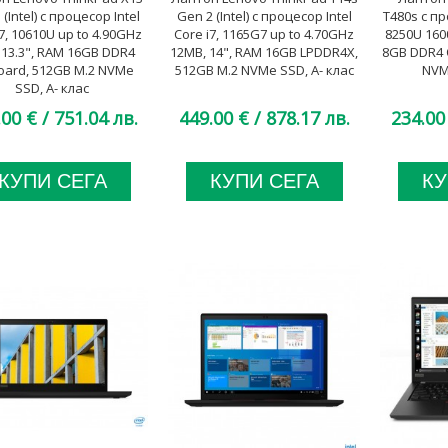
(Intel) с процесор Intel
Gen 2 (Intel) с процесор Intel
T480s с пр
7, 10610U up to 4.90GHz
Core i7, 1165G7 up to 4.70GHz
8250U 160
 13.3", RAM 16GB DDR4
12MB, 14", RAM 16GB LPDDR4X,
8GB DDR4 
ard, 512GB M.2 NVMe
512GB M.2 NVMe SSD, A- клас
NVM
SSD, A- клас
.00 €
/ 751.04 лв.
449.00 €
/ 878.17 лв.
234.00
КУПИ СЕГА
КУПИ СЕГА
КУ