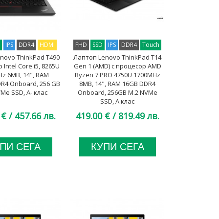
D
IPS
DDR4
HDMI
FHD
SSD
IPS
DDR4
Touch
novo ThinkPad T490
Лаптоп Lenovo ThinkPad T14
 Intel Core i5, 8265U
Gen 1 (AMD) с процесор AMD
z 6MB, 14", RAM
Ryzen 7 PRO 4750U 1700MHz
R4 Onboard, 256 GB
8MB, 14", RAM 16GB DDR4
Me SSD, A- клас
Onboard, 256GB M.2 NVMe
SSD, A клас
 €
/ 457.66 лв.
419.00 €
/ 819.49 лв.
ПИ СЕГА
КУПИ СЕГА