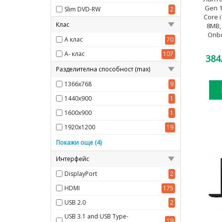
Gen 1 
Slim DVD-RW
2
Core i
Клас
8MB,
Onbo
A клас
70
A- клас
107
384
Разделителна способност (max)
1366x768
9
1440x900
1
1600x900
1
1920x1200
19
2560x1440
1
Покажи още (4)
2560x1600
1
Интерфейс
3840x2160
1
DisplayPort
2
1920x1080
144
HDMI
175
USB 2.0
2
USB 3.1 and USB Type-
19