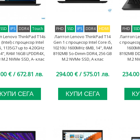
SSD
IPS
DDR4
Touch
FHD
SSD
IPS
DDR4
HDMI
FHD
SS
п Lenovo ThinkPad T14s
Лаптоп Lenovo ThinkPad T14
Лаптоп Le
(Intel) с процесор Intel
Gen 1 с процесор Intel Core i5,
с процесор
5, 1135G7 up to 4.20GHz
10210U 1600MHz 6MB, 14", RAM
1600MH
14", RAM 16GB LPDDR4X,
8192MB So-Dimm DDR4, 256 GB
8192MB DD
 M.2 NVMe SSD, A- клас
M.2 NVMe SSD, A клас
M.2 NV
.00 €
/ 672.81 лв.
294.00 €
/ 575.01 лв.
234.00
КУПИ СЕГА
КУПИ СЕГА
КУ