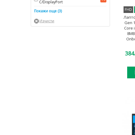
C/DisplayPort
FHD
USB 3.1 and USB Type-
Покажи още (3)
48
C/Thunderbolt
Лапто
Gen 1 
USB 3.2 and USB Type-
26
Core 
C/DisplayPort
8MB
USB 3.2 and USB Type-
Onbo
82
C/Thunderbolt
384