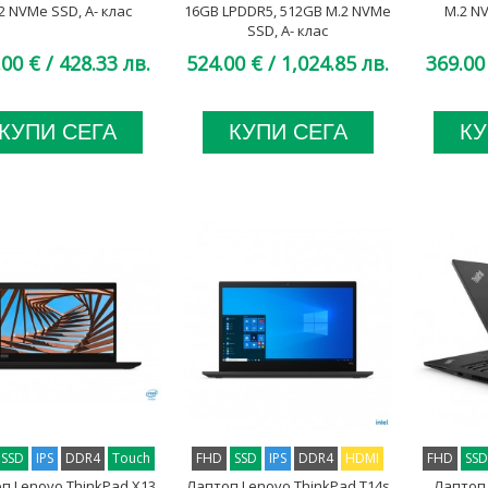
2 NVMe SSD, A- клас
16GB LPDDR5, 512GB M.2 NVMe
M.2 NV
SSD, A- клас
.00 €
/ 428.33 лв.
524.00 €
/ 1,024.85 лв.
369.00
КУПИ СЕГА
КУПИ СЕГА
КУ
SSD
IPS
DDR4
Touch
FHD
SSD
IPS
DDR4
HDMI
FHD
SS
п Lenovo ThinkPad X13
Лаптоп Lenovo ThinkPad T14s
Лаптоп 