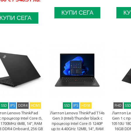
КУПИ СЕГА
КУ
КУПИ СЕГА
SSD
IPS
DDR4
HDMI
SSD
IPS
HDMI
FHD
SS
топ Lenovo ThinkPad
Лаптоп Lenovo ThinkPad T14s
Лаптоп Le
с процесор Intel Core i5,
Gen 3 (Intel) Thunder black с
Gen 1 с пр
 1700MHz 6MB, 14", RAM
процесор Intel Core i5 1240P
10510U 18
 DDR4 Onboard, 256 GB
up to 4.40GHz 12MB, 14", RAM
16GB DDR