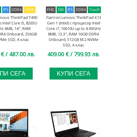
D
IPS
DDR4
HDMI
FHD
SSD
IPS
DDR4
Touch
novo ThinkPad T490
Лаптоп Lenovo ThinkPad X13
 Intel Core i5, 8265U
Gen 1 (Intel) с процесор Intel
z 6MB, 14", RAM
Core i7, 10610U up to 4.90GHz
R4 Onboard, 256GB
8MB, 13.3", RAM 16GB DDR4
VMe SSD, A клас
Onboard, 512GB M.2 NVMe
SSD, A клас
 €
/ 487.00 лв.
409.00 €
/ 799.93 лв.
ПИ СЕГА
КУПИ СЕГА