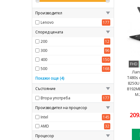
Производител
Lenovo
177
Според цената
200
12
300
96
400
150
FHD
500
168
Лап
T480s 
600
176
Покажи още (4)
8250U
700
176
8192M
Състояние
M.
800
176
Втора употреба
177
1000
176
Производител на процесор
209
Intel
145
AMD
32
Процесор