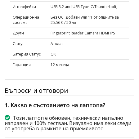
Интерфейси
USB 3.2 and USB Type-C/Thunderbolt,
Операционна
Без ОС. Добави Win 11 от опциите за
система
25.56 € / 50 лв.
Други
Fingerprint Reader Camera HDMI IPS
Статус
A- клас
Батерия Статус
OK
Гаранция
12 месеца
Въпроси и отговори
1. Какво е състоянието на лаптопа?
Този лаптоп е обновен, технически напълно
изправен и 100% тестван. Визуално има леки следи
от употреба в рамките на приемливото.