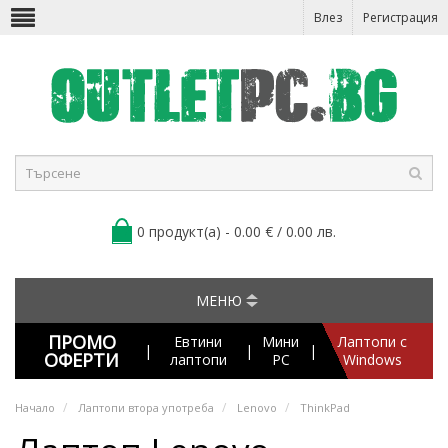
Влез
Регистрация
0 продукт(а) - 0.00 € / 0.00 лв.
МЕНЮ
ПРОМО
Евтини
Мини
Лаптопи с
|
|
|
ОФЕРТИ
лаптопи
PC
Windows
Начало
Лаптопи втора употреба
Lenovo
ThinkPad