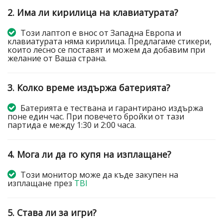
2. Има ли кирилица на клавиатурата?
Този лаптоп е внос от Западна Европа и
клавиатурата няма кирилица. Предлагаме стикери,
които лесно се поставят и можем да добавим при
желание от Ваша страна.
3. Колко време издържа батерията?
Батерията е тествана и гарантирано издържа
поне един час. При повечето бройки от тази
партида е между 1:30 и 2:00 часа.
4. Мога ли да го купя на изплащане?
Този монитор може да къде закупен на
изплащане през
TBI
5. Става ли за игри?