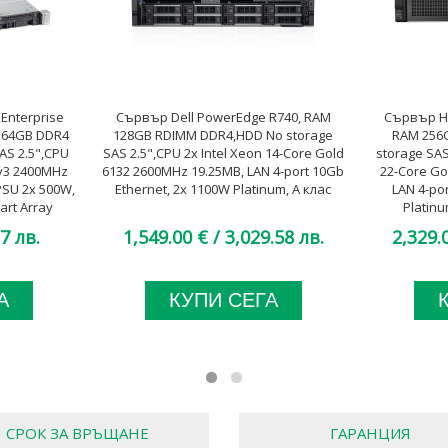
Enterprise
Сървър Dell PowerEdge R740, RAM
Сървър HP
M 64GB DDR4
128GB RDIMM DDR4,HDD No storage
RAM 256
AS 2.5",CPU
SAS 2.5",CPU 2x Intel Xeon 14-Core Gold
storage SAS
 v3 2400MHz
6132 2600MHz 19.25MB, LAN 4-port 10Gb
22-Core Go
PSU 2x 500W,
Ethernet, 2x 1100W Platinum, A клас
LAN 4-po
art Array
Platinu
, A клас
7 лв.
1,549.00 €
/ 3,029.58 лв.
2,329.
А
КУПИ СЕГА
СРОК ЗА ВРЪЩАНЕ
ГАРАНЦИЯ