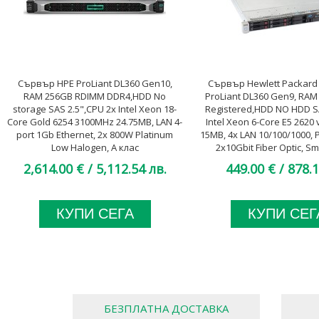
Сървър HPE ProLiant DL360 Gen10,
Сървър Hewlett Packard 
RAM 256GB RDIMM DDR4,HDD No
ProLiant DL360 Gen9, RA
storage SAS 2.5",CPU 2x Intel Xeon 18-
Registered,HDD NO HDD S
Core Gold 6254 3100MHz 24.75MB, LAN 4-
Intel Xeon 6-Core E5 2620
port 1Gb Ethernet, 2x 800W Platinum
15MB, 4x LAN 10/100/1000, 
Low Halogen, A клас
2x10Gbit Fiber Optic, Sm
P440ar/2GB Controller
2,614.00 €
/ 5,112.54 лв.
449.00 €
/ 878.1
КУПИ СЕГА
КУПИ СЕГ
БЕЗПЛАТНА ДОСТАВКА