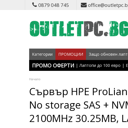
0879 048 745
office@outletpc.
Категории
ПРОМОЦИИ
Защо обновен лапт
ПРОМО ОФЕРТИ
|
Лаптопи до 100 евро
|
Е
Начало
Сървър HPE ProLia
No storage SAS + NV
2100MHz 30.25MB, LA