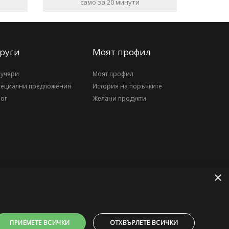
само за 20 минути
руги
Моят профил
аучери
Моят профил
пециални предложения
История на поръчките
ог
Желани продукти
×
ПРИЕМЕТЕ ВСИЧКИ
ОТХВЪРЛЕТЕ ВСИЧКИ