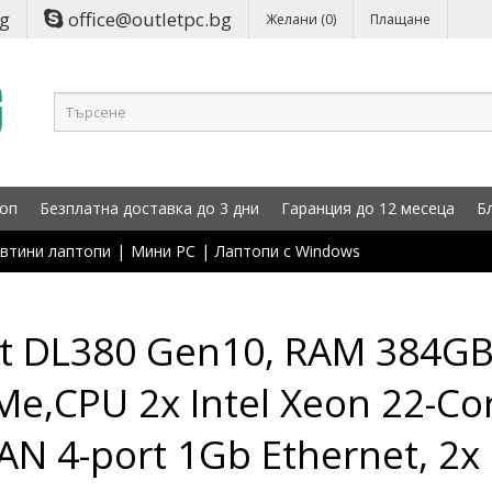
bg
office@outletpc.bg
Желани (0)
Плащане
оп
Безплатна доставка до 3 дни
Гаранция до 12 месеца
Б
втини лаптопи
|
Мини PC
|
Лаптопи с Windows
nt DL380 Gen10, RAM 384
Me,CPU 2x Intel Xeon 22-Co
N 4-port 1Gb Ethernet, 2x