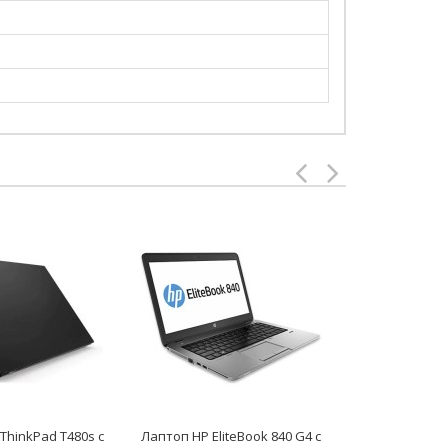
ThinkPad T480s с
Лаптоп HP EliteBook 840 G4 с
Лаптоп HP El