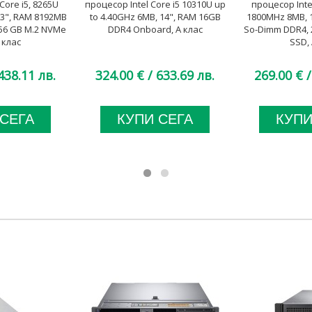
Core i5, 8265U
процесор Intel Core i5 10310U up
процесор Intel
.3", RAM 8192MB
to 4.40GHz 6MB, 14", RAM 16GB
1800MHz 8MB, 
56 GB M.2 NVMe
DDR4 Onboard, A клас
So-Dimm DDR4, 
 клас
SSD, 
438.11 лв.
324.00 €
/ 633.69 лв.
269.00 €
/
 СЕГА
КУПИ СЕГА
КУПИ