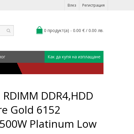
Влез
Регистрация
0 продукт(а) - 0.00 € / 0.00 лв.
лог
Как да купя на изплащане
GB RDIMM DDR4,HDD
re Gold 6152
 500W Platinum Low