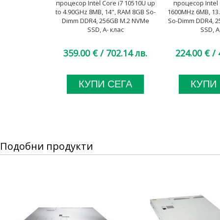
процесор Intel Core i7 10510U up
процесор Intel 
to 4.90GHz 8MB, 14", RAM 8GB So-
1600MHz 6MB, 13
Dimm DDR4, 256GB M.2 NVMe
So-Dimm DDR4, 2
SSD, A- клас
SSD, A
359.00 €
/ 702.14 лв.
224.00 €
/ 
КУПИ СЕГА
КУПИ
Подобни продукти