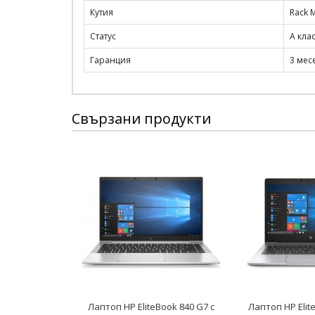
Кутия
Rack 
Статус
A кла
Гаранция
3 мес
Свързани продукти
Лаптоп HP EliteBook 840 G7 с
Лаптоп HP Elit