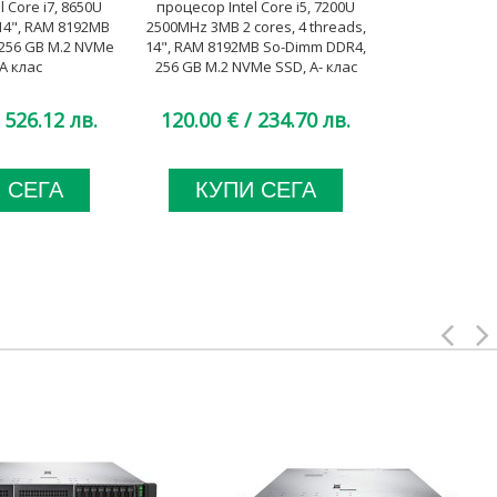
 Core i7, 8650U
процесор Intel Core i5, 7200U
процесор Int
14", RAM 8192MB
2500MHz 3MB 2 cores, 4 threads,
1700Mhz 3MB,
256 GB M.2 NVMe
14", RAM 8192MB So-Dimm DDR4,
Dimm DD
A клас
256 GB M.2 NVMe SSD, A- клас
 526.12 лв.
120.00 €
/ 234.70 лв.
134.00 €
 СЕГА
КУПИ СЕГА
КУП