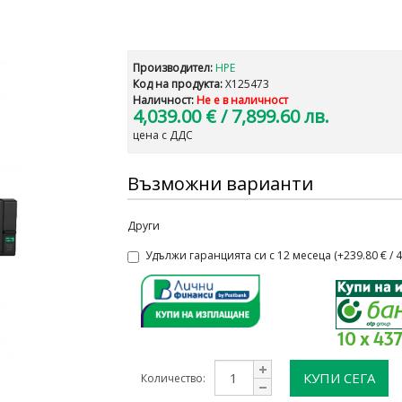
Производител:
HPE
Код на продукта:
X125473
Наличност:
Не е в наличност
4,039.00 €
/ 7,899.60 лв.
цена с ДДС
Възможни варианти
Други
Удължи гаранцията си с 12 месеца (+239.80 € / 46
10 x 43
КУПИ СЕГА
Количество: