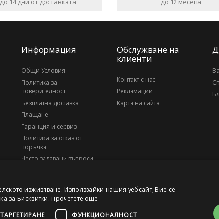
до 14 дни от доставката
до 12 месеца
Информация
Обслужване на
Д
клиенти
Общи Условия
В
Контакт с нас
Политика за
С
поверителност
Рекламации
Бл
Безплатна доставка
Карта на сайта
Плащане
Гаранция и сервиз
Политика за отказ от
поръчка
Често задавани въпроси
За нас
елското изживяване. Използвайки нашия уебсайт, Вие се
ика за Бисквитки.
Прочетете още
ТАРГЕТИРАНЕ
ФУНКЦИОНАЛНОСТ