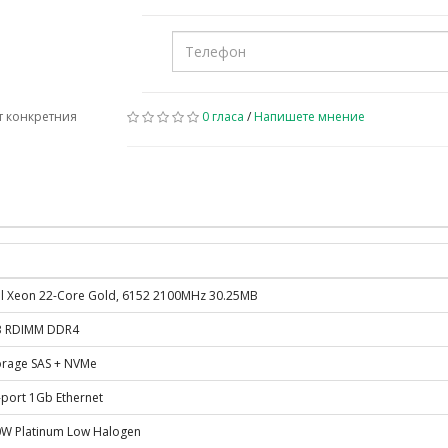
т конкретния
0 гласа
/
Напишете мнение
tel Xeon 22-Core Gold, 6152 2100MHz 30.25MB
 RDIMM DDR4
orage SAS + NVMe
-port 1Gb Ethernet
0W Platinum Low Halogen