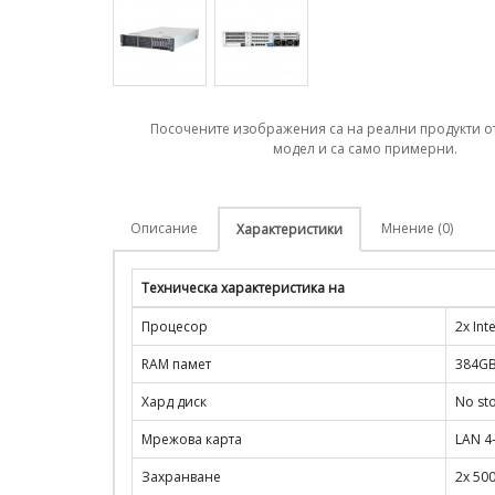
Посочените изображения са на реални продукти о
модел и са само примерни.
Описание
Мнение (0)
Характеристики
Техническа характеристика на
Процесор
2x In
RAM памет
384GB
Хард диск
No st
Мрежова карта
LAN 4
Захранване
2x 50