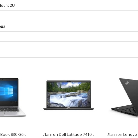
Mount 2U
с
еца
eBook 830 G6 с
Лаптоп Dell Latitude 7410 с
Лаптоп Lenovo 