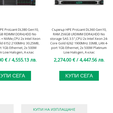
E ProLiant DL380 Gen10,
Сървър HPE ProLiant DL360 Gen10,
GB RDIMM DDR4,HDD No
RAM 256GB LRDIMM DDR4,HDD No
 + NVMe,CPU 2x Intel Xeon
storage SAS 3.5",CPU 2x Intel Xeon 24-
ld 6152 2100MHz 30.25MB,
Core Gold 6262 1900MHz 33MB, LAN 4-
rt 1Gb Ethernet, 2x 500W
port 1Gb Ethernet, 2x 500W Platinum
m Low Halogen, A клас
Low Halogen, A клас
00 €
/ 4,555.13 лв.
2,274.00 €
/ 4,447.56 лв.
КУПИ СЕГА
КУПИ СЕГА
КУПИ НА ИЗПЛАЩАНЕ