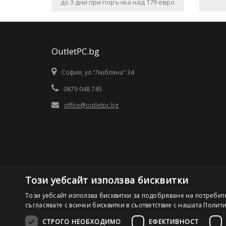
до 3 дни при поръчка над 179 евро
OutletPC.bg
София, ул."Любляна" 34
0879 048 745
office@outletpc.bg
Този уебсайт използва бисквитки
Този уебсайт използва бисквитки за подобряване на потребит
съгласявате с всички бисквитки в съответствие с нашата Полит
СТРОГО НЕОБХОДИМО
ЕФЕКТИВНОСТ