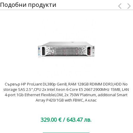
Подобни продукти
Сървър HP ProLiant DL380p Gen8, RAM 128GB RDIMM DDR3,HDD No
storage SAS 2.5",CPU 2x Intel Xeon 6-Core E5 2667 2900MHz 15MB, LAN
4-port 1Gb Ethernet FlexibleLOM, 2x 750W Platinum, additional Smart
Array P420/1GB with FBWC, A клас
329.00 €
/ 643.47 лв.