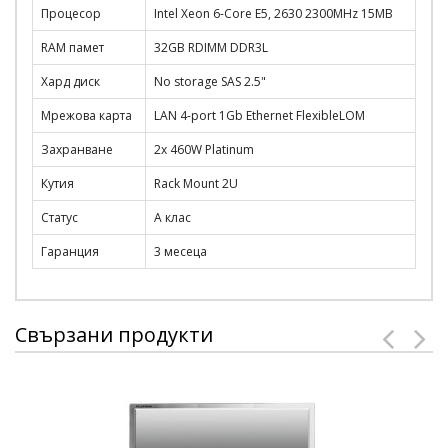
Процесор
Intel Xeon 6-Core E5, 2630 2300MHz 15MB
RAM памет
32GB RDIMM DDR3L
Хард диск
No storage SAS 2.5"
Мрежова карта
LAN 4-port 1Gb Ethernet FlexibleLOM
Захранване
2x 460W Platinum
Кутия
Rack Mount 2U
Статус
A клас
Гаранция
3 месеца
Свързани продукти