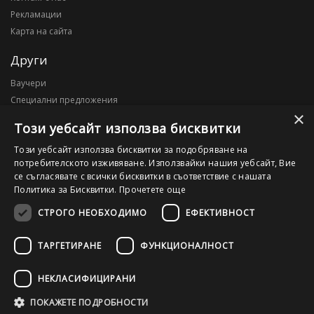
Рекламации
Карта на сайта
Други
Ваучери
Специални предложения
×
Блог
Този уебсайт използва бисквитки
Моят профил
Този уебсайт използва бисквитки за подобряване на
потребителското изживяване. Използвайки нашия уебсайт, Вие
Моят профил
се съгласявате с всички бисквитки в съответствие с нашата
История на поръчките
Политика за Бисквитки.
Прочетете още
Желани продукти
СТРОГО НЕОБХОДИМО
ЕФЕКТИВНОСТ
ТАРГЕТИРАНЕ
ФУНКЦИОНАЛНОСТ
©2026 OutletPC.bg, Всички права запазени! Ди Ес Ай ООД, ЕИК
203010795
НЕКЛАСИФИЦИРАНИ
ПОКАЖЕТЕ ПОДРОБНОСТИ