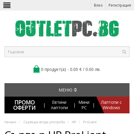
Влез
Регистрация
0 продукт(а) - 0.00 € / 0.00 лв.
МЕНЮ
ПРОМО
Евтини
Мини
Лаптопи с
|
|
|
ОФЕРТИ
лаптопи
PC
Windows
Начало
Сървъри втора употреба
HP
ProLiant