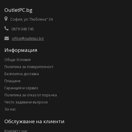
OutletPC.bg
София, ул."Любляна" 34
0879 048 745
office@outletpc.bg
Информация
Общи Условия
Политика за поверителност
Безплатна доставка
Плащане
Гаранция и сервиз
Политика за отказ от поръчка
Често задавани въпроси
За нас
Обслужване на клиенти
Контакт с нас