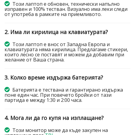
Този лаптоп е обновен, технически напълно
изправен и 100% тестван. Визуално има леки следи
от употреба в рамките на приемливото.
2. Има ли кирилица на клавиатурата?
Този лаптоп е внос от Западна Европа и
клавиатурата няма кирилица. Предлагаме стикери,
които лесно се поставят и можем да добавим при
желание от Ваша страна.
3. Колко време издържа батерията?
Батерията е тествана и гарантирано издържа
поне един час. При повечето бройки от тази
партида е между 1:30 и 2:00 часа.
4. Мога ли да го купя на изплащане?
Този монитор може да къде закупен на