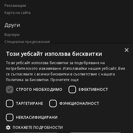
Рекламации
Карта на сайта
Други
Ваучери
Специални предложения
×
Блог
Този уебсайт използва бисквитки
Моят профил
Този уебсайт използва бисквитки за подобряване на
потребителското изживяване. Използвайки нашия уебсайт, Вие
Моят профил
се съгласявате с всички бисквитки в съответствие с нашата
История на поръчките
Политика за Бисквитки.
Прочетете още
Желани продукти
СТРОГО НЕОБХОДИМО
ЕФЕКТИВНОСТ
ТАРГЕТИРАНЕ
ФУНКЦИОНАЛНОСТ
©2026 OutletPC.bg, Всички права запазени! Ди Ес Ай ООД, ЕИК
203010795
НЕКЛАСИФИЦИРАНИ
ПОКАЖЕТЕ ПОДРОБНОСТИ