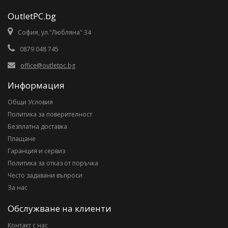
OutletPC.bg
София, ул."Любляна" 34
0879 048 745
office@outletpc.bg
Информация
Общи Условия
Политика за поверителност
Безплатна доставка
Плащане
Гаранция и сервиз
Политика за отказ от поръчка
Често задавани въпроси
За нас
Обслужване на клиенти
Контакт с нас