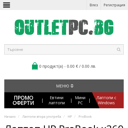
Влез
Регистрация
0 продукт(а) - 0.00 € / 0.00 лв.
МЕНЮ
ПРОМО
Евтини
Мини
Лаптопи с
|
|
|
ОФЕРТИ
лаптопи
PC
Windows
Начало
Лаптопи втора употреба
HP
ProBook