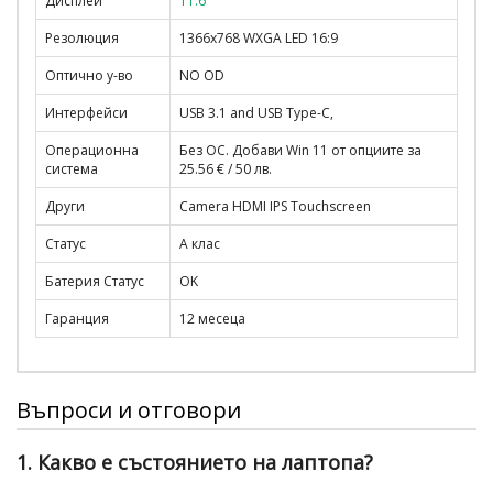
Дисплей
11.6"
Резолюция
1366x768 WXGA LED 16:9
Оптично у-во
NO OD
Интерфейси
USB 3.1 and USB Type-C,
Операционна
Без ОС. Добави Win 11 от опциите за
система
25.56 € / 50 лв.
Други
Camera HDMI IPS Touchscreen
Статус
A клас
Батерия Статус
OK
Гаранция
12 месеца
Въпроси и отговори
1. Какво е състоянието на лаптопа?