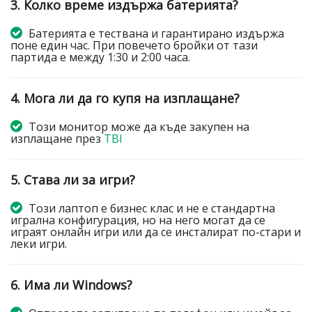
3. Колко време издържа батерията?
Батерията е тествана и гарантирано издържа
поне един час. При повечето бройки от тази
партида е между 1:30 и 2:00 часа.
4. Мога ли да го купя на изплащане?
Този монитор може да къде закупен на
изплащане през
TBI
5. Става ли за игри?
Този лаптоп е бизнес клас и не е стандартна
игрална конфигурация, но на него могат да се
играят онлайн игри или да се инсталират по-стари и
леки игри.
6. Има ли Windows?