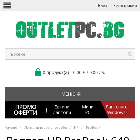
Влез
Регистрация
0 продукт(а) - 0.00 € / 0.00 лв.
МЕНЮ
ПРОМО
Евтини
Мини
Лаптопи с
|
|
|
ОФЕРТИ
лаптопи
PC
Windows
Начало
Лаптопи втора употреба
HP
ProBook