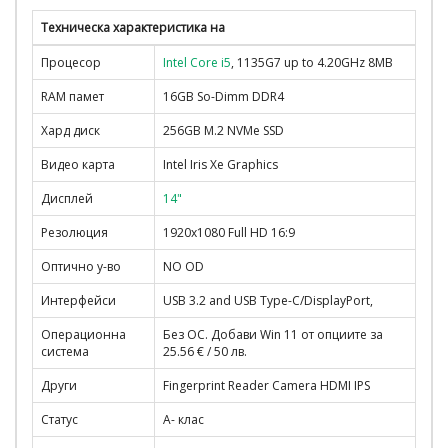
Техническа характеристика на
Процесор
Intel Core i5
, 1135G7 up to 4.20GHz 8MB
RAM памет
16GB So-Dimm DDR4
Хард диск
256GB M.2 NVMe SSD
Видео карта
Intel Iris Xe Graphics
Дисплей
14"
Резолюция
1920x1080 Full HD 16:9
Оптично у-во
NO OD
Интерфейси
USB 3.2 and USB Type-C/DisplayPort,
Операционна
Без ОС. Добави Win 11 от опциите за
система
25.56 € / 50 лв.
Други
Fingerprint Reader Camera HDMI IPS
Статус
A- клас