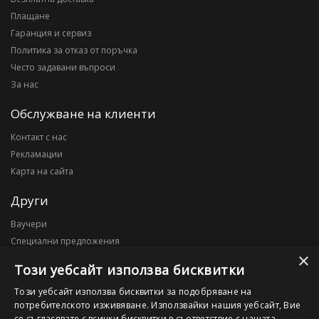
Плащане
Гаранция и сервиз
Политика за отказ от поръчка
Често задавани въпроси
За нас
Обслужване на клиенти
Контакт с нас
Рекламации
Карта на сайта
Други
Ваучери
Специални предложения
×
Блог
Този уебсайт използва бисквитки
Моят профил
Този уебсайт използва бисквитки за подобряване на
потребителското изживяване. Използвайки нашия уебсайт, Вие
Моят профил
се съгласявате с всички бисквитки в съответствие с нашата