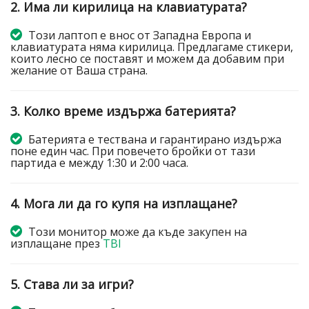
2. Има ли кирилица на клавиатурата?
Този лаптоп е внос от Западна Европа и
клавиатурата няма кирилица. Предлагаме стикери,
които лесно се поставят и можем да добавим при
желание от Ваша страна.
3. Колко време издържа батерията?
Батерията е тествана и гарантирано издържа
поне един час. При повечето бройки от тази
партида е между 1:30 и 2:00 часа.
4. Мога ли да го купя на изплащане?
Този монитор може да къде закупен на
изплащане през
TBI
5. Става ли за игри?