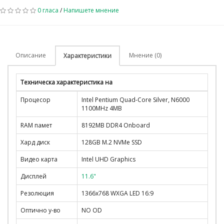
0 гласа
/
Напишете мнение
Описание
Мнение (0)
Характеристики
Техническа характеристика на
Процесор
Intel Pentium Quad-Core Silver, N6000
1100MHz 4MB
RAM памет
8192MB DDR4 Onboard
Хард диск
128GB M.2 NVMe SSD
Видео карта
Intel UHD Graphics
Дисплей
11.6"
Резолюция
1366x768 WXGA LED 16:9
Оптично у-во
NO OD