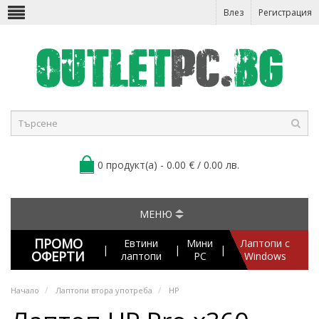
Влез
Регистрация
0 продукт(а) - 0.00 € / 0.00 лв.
МЕНЮ
ПРОМО
Евтини
Мини
Лаптопи с
|
|
|
ОФЕРТИ
лаптопи
PC
Windows
Начало
Лаптопи втора употреба
HP