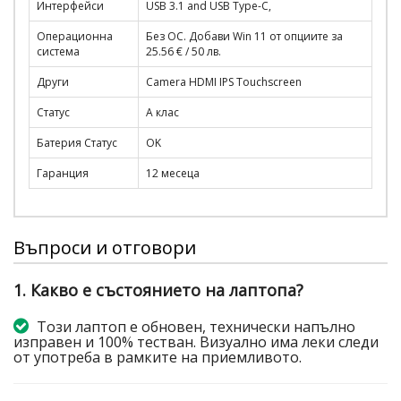
Интерфейси
USB 3.1 and USB Type-C,
Операционна
Без ОС. Добави Win 11 от опциите за
система
25.56 € / 50 лв.
Други
Camera HDMI IPS Touchscreen
Статус
A клас
Батерия Статус
OK
Гаранция
12 месеца
Въпроси и отговори
1. Какво е състоянието на лаптопа?
Този лаптоп е обновен, технически напълно
изправен и 100% тестван. Визуално има леки следи
от употреба в рамките на приемливото.