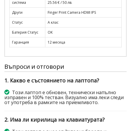
система
25.56 € / 50 лв.
Други
Finger Print Camera HDMI IPS
Статус
A клас
Батерия Статус
OK
Гаранция
12 месеца
Въпроси и отговори
1. Какво е състоянието на лаптопа?
Този лаптоп е обновен, технически напълно
изправен и 100% тестван. Визуално има леки следи
от употреба в рамките на приемливото.
2. Има ли кирилица на клавиатурата?