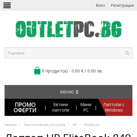
Влез
Регистрация
0 продукт(а) - 0.00 € / 0.00 лв.
МЕНЮ
ПРОМО
Евтини
Мини
Лаптопи с
|
|
|
ОФЕРТИ
лаптопи
PC
Windows
Начало
Лаптопи втора употреба
HP
EliteBook