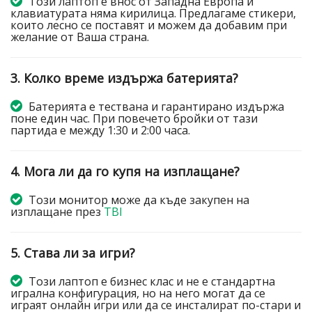
Този лаптоп е внос от Западна Европа и
клавиатурата няма кирилица. Предлагаме стикери,
които лесно се поставят и можем да добавим при
желание от Ваша страна.
3. Колко време издържа батерията?
Батерията е тествана и гарантирано издържа
поне един час. При повечето бройки от тази
партида е между 1:30 и 2:00 часа.
4. Мога ли да го купя на изплащане?
Този монитор може да къде закупен на
изплащане през
TBI
5. Става ли за игри?
Този лаптоп е бизнес клас и не е стандартна
игрална конфигурация, но на него могат да се
играят онлайн игри или да се инсталират по-стари и