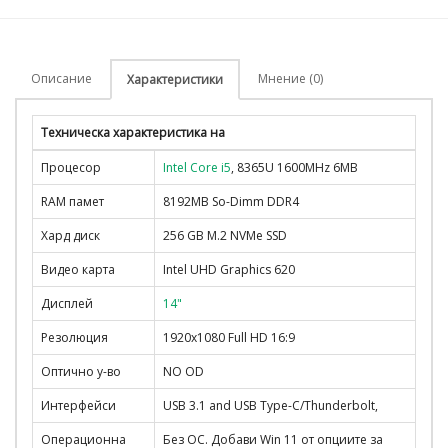
Описание
Мнение (0)
Характеристики
Техническа характеристика на
Процесор
Intel Core i5
, 8365U 1600MHz 6MB
RAM памет
8192MB So-Dimm DDR4
Хард диск
256 GB M.2 NVMe SSD
Видео карта
Intel UHD Graphics 620
Дисплей
14"
Резолюция
1920x1080 Full HD 16:9
Оптично у-во
NO OD
Интерфейси
USB 3.1 and USB Type-C/Thunderbolt,
Операционна
Без ОС. Добави Win 11 от опциите за