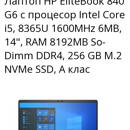
Лаптоп HP EliteBook 840
G6 с процесор Intel Core
i5, 8365U 1600MHz 6MB,
14", RAM 8192MB So-
Dimm DDR4, 256 GB M.2
NVMe SSD, A клас