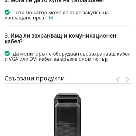
2. Мога ли да го купя на изплащане?
Този монитор може да къде закупен на
изплащане през
TBI
3. Има ли захранващ и комуникационен
кабел?
Да мониторът е оборудван със захранващ кабел
и VGA или DVI кабел за връзка с компютър.
Свързани продукти