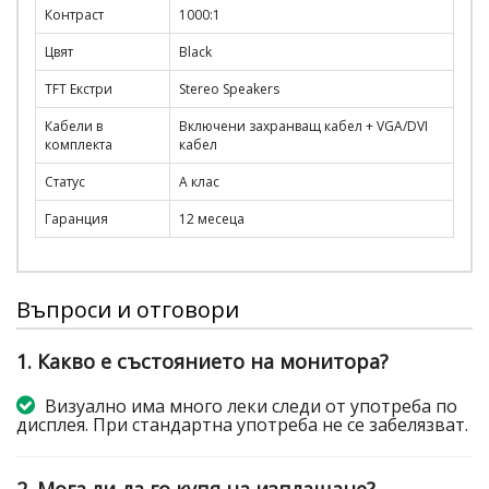
Контраст
1000:1
Цвят
Black
TFT Екстри
Stereo Speakers
Кабели в
Включени захранващ кабел + VGA/DVI
комплекта
кабел
Статус
A клас
Гаранция
12 месеца
Въпроси и отговори
1. Какво е състоянието на монитора?
Визуално има много леки следи от употреба по
дисплея. При стандартна употреба не се забелязват.