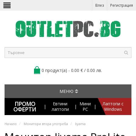
Влез
Регистрация
0 продукт(а) - 0.00 € / 0.00 лв.
МЕНЮ
ПРОМО
Евтини
Мини
Лаптопи с
|
|
|
ОФЕРТИ
лаптопи
PC
Windows
Начало
Монитори втора употреба
Iiyama