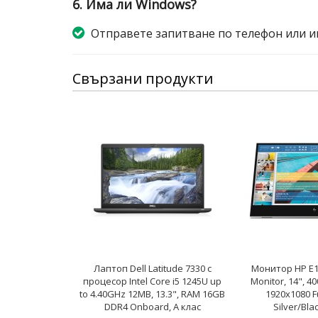
6. Има ли Windows?
Отправете запитване по телефон или и
Свързани продукти
Лаптоп Dell Latitude 7330 с
Монитор HP E1
процесор Intel Core i5 1245U up
Monitor, 14", 40
to 4.40GHz 12MB, 13.3", RAM 16GB
1920x1080 Fu
DDR4 Onboard, A клас
Silver/Bla