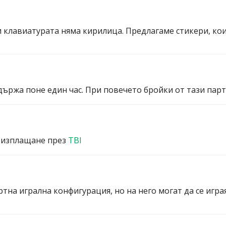
и клавиатурата няма кирилица. Предлагаме стикери, ко
ържа поне един час. При повечето бройки от тази партид
 изплащане през
TBI
ртна игрална конфигурация, но на него могат да се игра