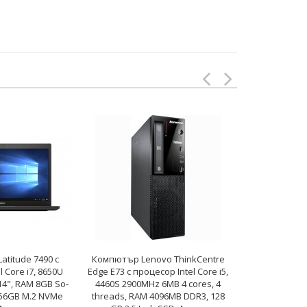
atitude 7490 с
Компютър Lenovo ThinkCentre
Монитор HP C
 Core i7, 8650U
Edge E73 с процесор Intel Core i5,
22", 250 cd/m2
4", RAM 8GB So-
4460S 2900MHz 6MB 4 cores, 4
WSXGA+16:10, 
56GB M.2 NVMe
threads, RAM 4096MB DDR3, 128
Hub