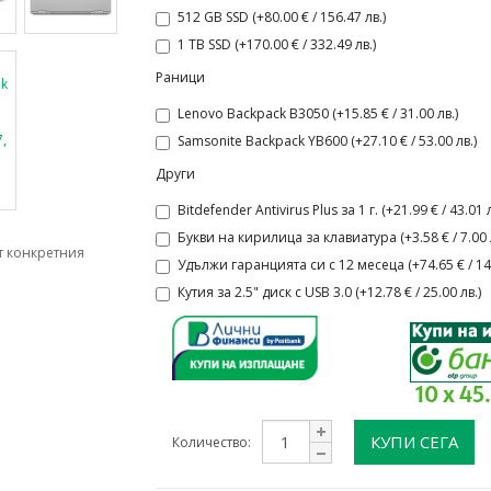
512 GB SSD (+80.00 € / 156.47 лв.)
1 TB SSD (+170.00 € / 332.49 лв.)
Раници
Lenovo Backpack B3050 (+15.85 € / 31.00 лв.)
Samsonite Backpack YB600 (+27.10 € / 53.00 лв.)
Други
Bitdefender Antivirus Plus за 1 г. (+21.99 € / 43.01 л
Букви на кирилица за клавиатура (+3.58 € / 7.00 л
т конкретния
Удължи гаранцията си с 12 месеца (+74.65 € / 146
Кутия за 2.5" диск с USB 3.0 (+12.78 € / 25.00 лв.)
10 x 45
КУПИ СЕГА
Количество: