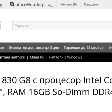
bg
office@outletpc.bg
Желани (0)
Плащане
оп
Безплатна доставка до 3 дни
Гаранция до 12 месеца
Б
втини лаптопи
|
Мини PC
|
Лаптопи с Windows
830 G8 с процесор Intel C
", RAM 16GB So-Dimm DDR