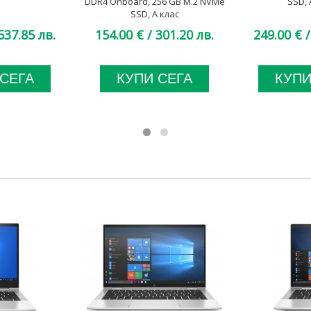
DDR4 Onboard, 256 GB M.2 NVMe
SSD, 
SSD, А клас
537.85 лв.
154.00 €
/ 301.20 лв.
249.00 €
/
 СЕГА
КУПИ СЕГА
КУПИ