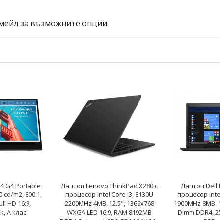
мейл за възможните опции.
4 G4 Portable
Лаптоп Lenovo ThinkPad X280 с
Лаптоп Dell L
0 cd/m2, 800:1,
процесор Intel Core i3, 8130U
процесор Intel
ll HD 16:9,
2200MHz 4MB, 12.5", 1366x768
1900MHz 8MB, 1
ck, A клас
WXGA LED 16:9, RAM 8192MB
Dimm DDR4, 2