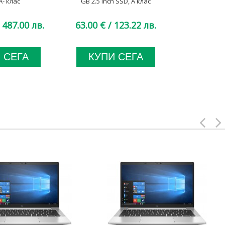
A- клас
GB 2.5 Inch SSD, А клас
 487.00 лв.
63.00 €
/ 123.22 лв.
43.00 €
 СЕГА
КУПИ СЕГА
КУП