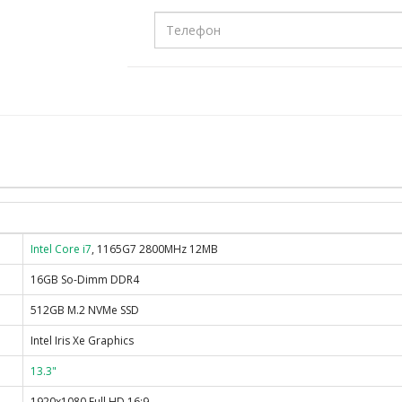
Intel Core i7
, 1165G7 2800MHz 12MB
16GB So-Dimm DDR4
512GB M.2 NVMe SSD
Intel Iris Xe Graphics
13.3"
1920x1080 Full HD 16:9