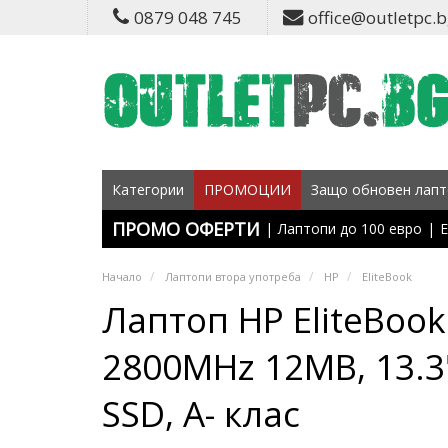
0879 048 745
office@outletpc.
Категории
ПРОМОЦИИ
Защо обновен лапт
ПРОМО ОФЕРТИ
|
Лаптопи до 100 евро
|
Е
Начало
Лаптопи втора употреба
HP
EliteBook
Лаптоп HP EliteBook 
2800MHz 12MB, 13.3
SSD, A- клас