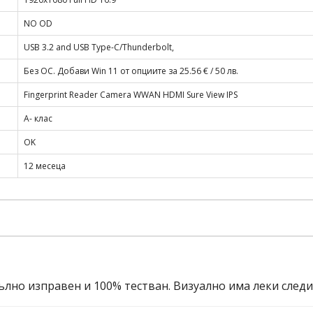
NO OD
USB 3.2 and USB Type-C/Thunderbolt,
Без ОС. Добави Win 11 от опциите за 25.56 € / 50 лв.
Fingerprint Reader Camera WWAN HDMI Sure View IPS
A- клас
OK
12 месеца
ълно изправен и 100% тестван. Визуално има леки след