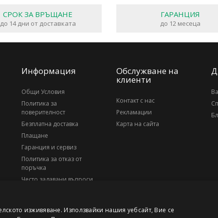
СРОК ЗА ВРЪЩАНЕ
ГАРАНЦИЯ
до 14 дни от доставката
до 12 месеца
Информация
Обслужване на
Д
клиенти
Общи Условия
В
Контакт с нас
Политика за
С
поверителност
Рекламации
Бл
Безплатна доставка
Карта на сайта
Плащане
Гаранция и сервиз
Политика за отказ от
поръчка
Често задавани въпроси
За нас
елското изживяване. Използвайки нашия уебсайт, Вие се