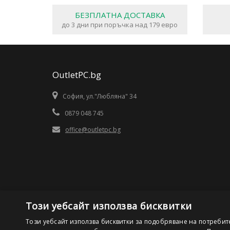
БЕЗПЛАТНА ДОСТАВКА
до 3 дни при поръчка над 179 евро
OutletPC.bg
София, ул."Любляна" 34
0879 048 745
office@outletpc.bg
Този уебсайт използва бисквитки
Този уебсайт използва бисквитки за подобряване на потребит