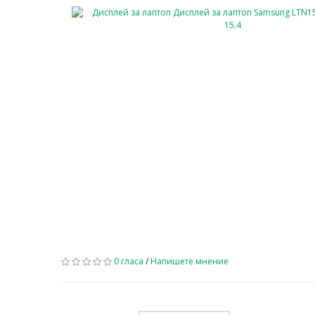
0 гласа
/
Напишете мнение