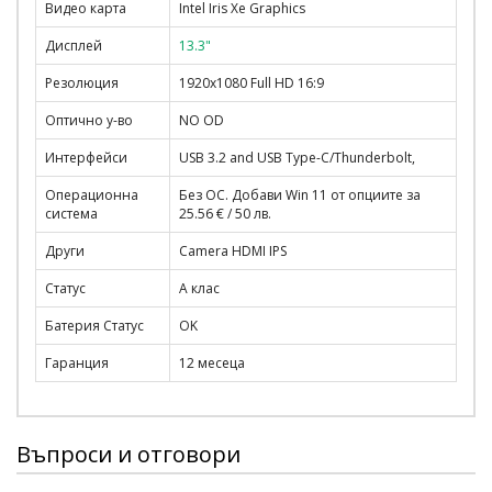
Видео карта
Intel Iris Xe Graphics
Дисплей
13.3"
Резолюция
1920x1080 Full HD 16:9
Оптично у-во
NO OD
Интерфейси
USB 3.2 and USB Type-C/Thunderbolt,
Операционна
Без ОС. Добави Win 11 от опциите за
система
25.56 € / 50 лв.
Други
Camera HDMI IPS
Статус
A клас
Батерия Статус
OK
Гаранция
12 месеца
Въпроси и отговори