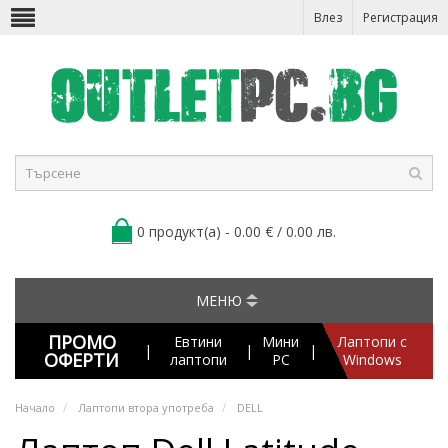
Влез
Регистрация
0 продукт(а) - 0.00 € / 0.00 лв.
МЕНЮ
ПРОМО
Евтини
Мини
Лаптопи с
|
|
|
ОФЕРТИ
лаптопи
PC
Windows
Начало
Лаптопи втора употреба
DELL