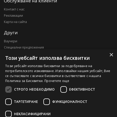
Обслужване на клиенти
Контакт с нас
Рекламации
Карта на сайта
Други
Ваучери
Специални предложения
×
Блог
Този уебсайт използва бисквитки
Моят профил
Този уебсайт използва бисквитки за подобряване на
потребителското изживяване. Използвайки нашия уебсайт, Вие
Моят профил
се съгласявате с всички бисквитки в съответствие с нашата
История на поръчките
Политика за Бисквитки.
Прочетете още
Желани продукти
СТРОГО НЕОБХОДИМО
ЕФЕКТИВНОСТ
ТАРГЕТИРАНЕ
ФУНКЦИОНАЛНОСТ
©2026 OutletPC.bg, Всички права запазени! Ди Ес Ай ООД, ЕИК
203010795
НЕКЛАСИФИЦИРАНИ