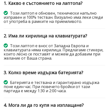
1. Какво е състоянието на лаптопа?
Този лаптоп е обновен, технически напълно
изправен и 100% тестван. Визуално има леки следи
от употреба в рамките на приемливото.
2. Има ли кирилица на клавиатурата?
Този лаптоп е внос от Западна Европа и
клавиатурата няма кирилица. Предлагаме стикери,
които лесно се поставят и можем да добавим при
желание от Ваша страна.
3. Колко време издържа батерията?
Батерията е тествана и гарантирано издържа
поне един час. При повечето бройки от тази
партида е между 1:30 и 2:00 часа.
4. Мога ли да го купя на изплащане?