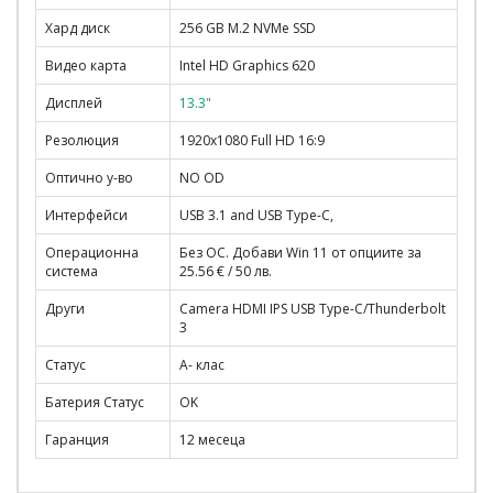
Хард диск
256 GB M.2 NVMe SSD
Видео карта
Intel HD Graphics 620
Дисплей
13.3"
Резолюция
1920x1080 Full HD 16:9
Оптично у-во
NO OD
Интерфейси
USB 3.1 and USB Type-C,
Операционна
Без ОС. Добави Win 11 от опциите за
система
25.56 € / 50 лв.
Други
Camera HDMI IPS USB Type-C/Thunderbolt
3
Статус
A- клас
Батерия Статус
OK
Гаранция
12 месеца