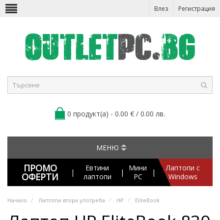
Влез
Регистрация
0 продукт(а) - 0.00 € / 0.00 лв.
МЕНЮ
ПРОМО
Евтини
Мини
Лаптопи с
|
|
|
ОФЕРТИ
лаптопи
PC
Windows
Начало
Лаптопи втора употреба
HP
EliteBook