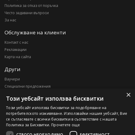
Политика за отказ от поръчка
Често задавани въпроси
За нас
Обслужване на клиенти
Контакт с нас
Рекламации
Карта на сайта
Други
Ваучери
Специални предложения
×
Блог
Този уебсайт използва бисквитки
Моят профил
Този уебсайт използва бисквитки за подобряване на
потребителското изживяване. Използвайки нашия уебсайт, Вие
Моят профил
се съгласявате с всички бисквитки в съответствие с нашата
История на поръчките
Политика за Бисквитки.
Прочетете още
Желани продукти
СТРОГО НЕОБХОДИМО
ЕФЕКТИВНОСТ