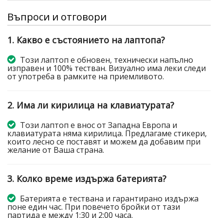
Въпроси и отговори
1. Какво е състоянието на лаптопа?
Този лаптоп е обновен, технически напълно
изправен и 100% тестван. Визуално има леки следи
от употреба в рамките на приемливото.
2. Има ли кирилица на клавиатурата?
Този лаптоп е внос от Западна Европа и
клавиатурата няма кирилица. Предлагаме стикери,
които лесно се поставят и можем да добавим при
желание от Ваша страна.
3. Колко време издържа батерията?
Батерията е тествана и гарантирано издържа
поне един час. При повечето бройки от тази
партида е между 1:30 и 2:00 часа.