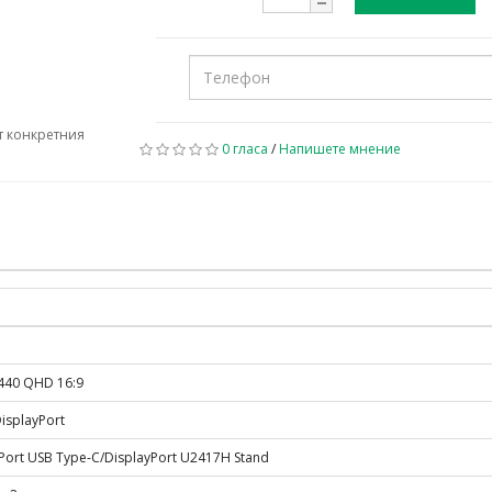
т конкретния
0 гласа
/
Напишете мнение
440 QHD 16:9
isplayPort
Port USB Type-C/DisplayPort U2417H Stand