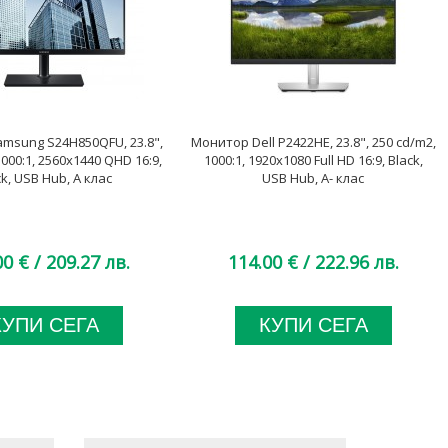
msung S24H850QFU, 23.8",
Монитор Dell P2422HE, 23.8", 250 cd/m2,
1000:1, 2560x1440 QHD 16:9,
1000:1, 1920x1080 Full HD 16:9, Black,
ck, USB Hub, A клас
USB Hub, A- клас
00 €
/ 209.27 лв.
114.00 €
/ 222.96 лв.
КУПИ СЕГА
КУПИ СЕГА