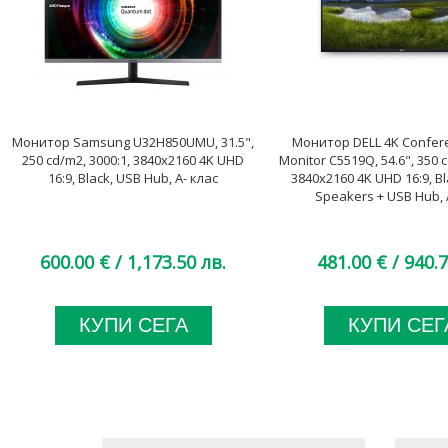
Монитор Samsung U32H850UMU, 31.5",
Монитор DELL 4K Confe
250 cd/m2, 3000:1, 3840x2160 4K UHD
Monitor C5519Q, 54.6", 350 c
16:9, Black, USB Hub, A- клас
3840x2160 4K UHD 16:9, Bl
Speakers + USB Hub, 
600.00 €
/ 1,173.50 лв.
481.00 €
/ 940.7
КУПИ СЕГА
КУПИ СЕГ