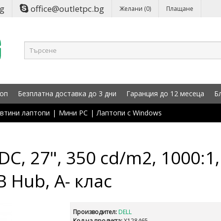
bg
office@outletpc.bg
Желани (0)
Плащане
оп
Безплатна доставка до 3 дни
Гаранция до 12 месеца
Б
втини лаптопи
|
Мини PC
|
Лаптопи с Windows
C, 27", 350 cd/m2, 1000:1
SB Hub, A- клас
Производител:
DELL
Код на продукта:
X128465