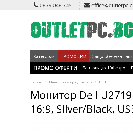
0879 048 745
office@outletpc.
Категории
ПРОМОЦИИ
Защо обновен лапт
ПРОМО ОФЕРТИ
|
Лаптопи до 100 евро
|
Е
Начало
Монитори втора употреба
DELL
Монитор Dell U2719D
16:9, Silver/Black, U