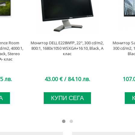
rence Room
Монитор DELL E228WFP, 22", 300 cd/m2,
Монитор Sa
d/m2, 4000:1,
800:1, 1680x1050 WSXGA+16:10, Black, А
300 cd/m2, 
ack, Stereo
клас
Bla
A- клас
5 лв.
43.00 €
/ 84.10 лв.
107.
А
КУПИ СЕГА