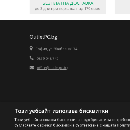
БЕЗПЛАТНА ДОСТАВКА
до 3 дни при поръчка над 179 евро
OutletPC.bg
София, ул."Любляна" 34
0879 048 745
office@outletpc.bg
Този уебсайт използва бисквитки
Този уебсайт използва бисквитки за подобряване на потребит
съгласявате с всички бисквитки в съответствие с нашата Полит