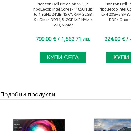
Лаптоп Dell Precision 5560 с
Лаптоп Dell La
процесор Intel Core i7 11850H up
процесор Intel C
to 4.8GHz 24MB, 15.6", RAM 32GB
to 4.20GHz 8MB,
So-Dimm DDR4, 512GB M.2 NVMe
DDR4 Onboar
SSD, A клас
799.00 €
/ 1,562.71 лв.
224.00 €
/ 
КУПИ СЕГА
КУПИ
Подобни продукти