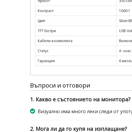
Яркост
350 cd
Контраст
1000:1
Цвят
Silver/B
TFT Екстри
USB Hu
Кабели в комплекта
Включе
Статус
A- клас
Гаранция
6 месе
Въпроси и отговори
1. Какво е състоянието на монитора?
Визуално има много леки следи от употр
2. Мога ли да го купя на изплащане?