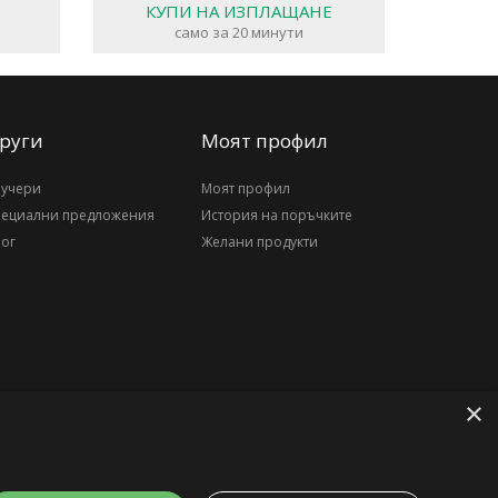
КУПИ НА ИЗПЛАЩАНЕ
само за 20 минути
руги
Моят профил
аучери
Моят профил
пециални предложения
История на поръчките
ог
Желани продукти
×