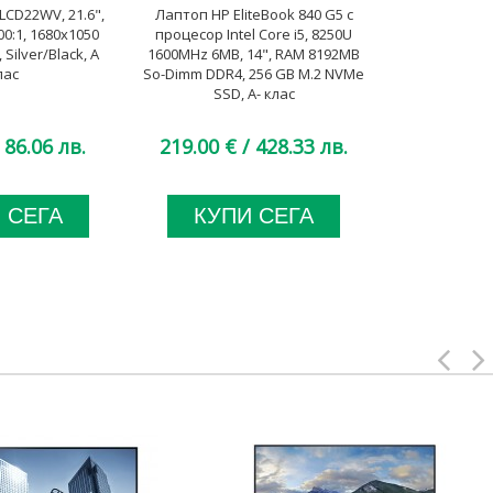
CD22WV, 21.6",
Лаптоп HP EliteBook 840 G5 с
Монитор Phi
00:1, 1680x1050
процесор Intel Core i5, 8250U
24.1", 300
Silver/Black, А
1600MHz 6MB, 14", RAM 8192MB
1920x1200
лас
So-Dimm DDR4, 256 GB M.2 NVMe
Silver/Black,
SSD, A- клас
USB Hu
 86.06 лв.
219.00 €
/ 428.33 лв.
48.00 €
 СЕГА
КУПИ СЕГА
КУП