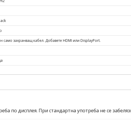
/m2
lack
b
н само захранващ кабел. Добавете HDMI или DisplayPort.
ца
еба по дисплея. При стандартна употреба не се забеляз