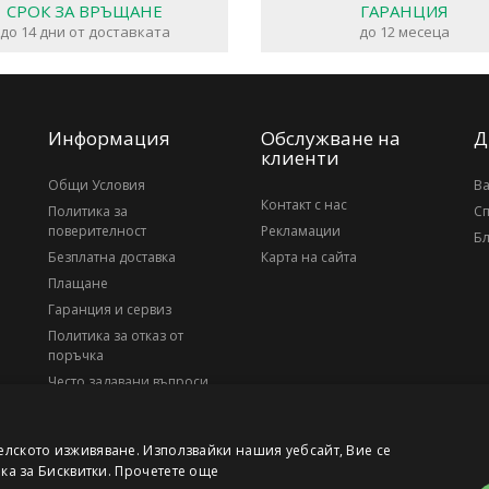
СРОК ЗА ВРЪЩАНЕ
ГАРАНЦИЯ
до 14 дни от доставката
до 12 месеца
Информация
Обслужване на
Д
клиенти
Общи Условия
В
Контакт с нас
Политика за
С
поверителност
Рекламации
Бл
Безплатна доставка
Карта на сайта
Плащане
Гаранция и сервиз
Политика за отказ от
поръчка
Често задавани въпроси
За нас
елското изживяване. Използвайки нашия уебсайт, Вие се
ика за Бисквитки.
Прочетете още