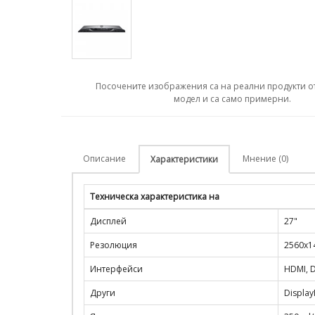
Посочените изображения са на реални продукти о
модел и са само примерни.
Описание
Мнение (0)
Характеристики
Техническа характеристика на
Дисплей
27"
Резолюция
2560x1
Интерфейси
HDMI, D
Други
Display