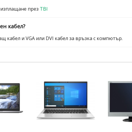
 изплащане през
TBI
ен кабел?
щ кабел и VGA или DVI кабел за връзка с компютър.