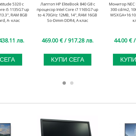
titude 5320 с
Лаптоп HP EliteBook 840 G8 с
Монитор NEC L
ore i5 1135G7 up
процесор Intel Core i7 1165G7 up
300 cd/m2, 10
 13.3", RAM 8GB
to 4.70GHz 12MB, 14", RAM 16GB
WSXGA+16:10, 
d, A- клас
So-Dimm DDR4, A клас
к
438.11 лв.
469.00 €
/ 917.28 лв.
44.00 €
/
 СЕГА
КУПИ СЕГА
КУПИ