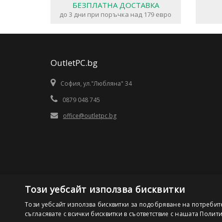
БЕЗПЛАТНА ДОСТАВКА
до 3 дни при поръчка над 179 евро
OutletPC.bg
София, ул."Любляна" 34
0879 048 745
office@outletpc.bg
Този уебсайт използва бисквитки
Този уебсайт използва бисквитки за подобряване на потребит
съгласявате с всички бисквитки в съответствие с нашата Полит