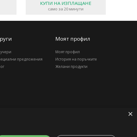
КУПИ НА ИЗПЛАЩАНЕ
само за 20 минути
руги
Моят профил
аучери
Моят профил
пециални предложения
История на поръчките
ог
Желани продукти
×