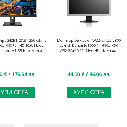
ips 242B1, 23.8", 250 cd/m2,
Монитор LG Flatron W2242T, 22", 300
0x1080 Full HD 16:9, Black,
cd/m2, Dynamic 8000:1, 1680x1050
eakers + USB Hub, A клас
WSXGA+16:10, Silver/Black, А клас
0 €
/ 179.94 лв.
44.00 €
/ 86.06 лв.
КУПИ СЕГА
КУПИ СЕГА