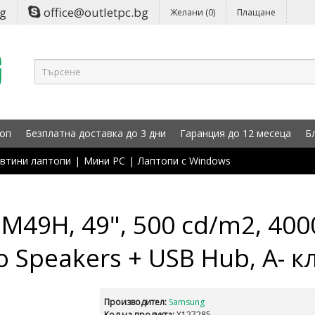
bg
office@outletpc.bg
Желани (0)
Плащане
оп
Безплатна доставка до 3 дни
Гаранция до 12 месеца
Б
втини лаптопи
|
Мини PC
|
Лаптопи с Windows
9H, 49", 500 cd/m2, 4000:
eo Speakers + USB Hub, A- к
Производител:
Samsung
Код на продукта:
X127285