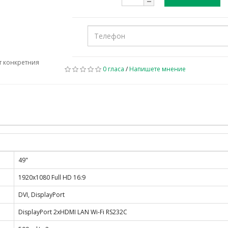
т конкретния
0 гласа
/
Напишете мнение
49"
1920x1080 Full HD 16:9
DVI, DisplayPort
DisplayPort 2xHDMI LAN Wi-Fi RS232C