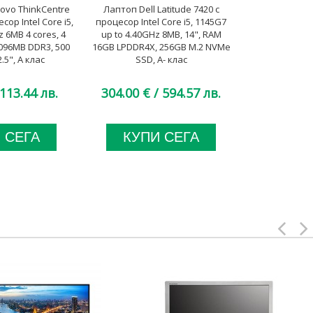
vo ThinkCentre
Лаптоп Dell Latitude 7420 с
Лаптоп Lenovo
сор Intel Core i5,
процесор Intel Core i5, 1145G7
процесор Int
 6MB 4 cores, 4
up to 4.40GHz 8MB, 14", RAM
1800MHz 8MB
096MB DDR3, 500
16GB LPDDR4X, 256GB M.2 NVMe
DDR4 Onboard
.5", A клас
SSD, A- клас
SSD,
113.44 лв.
304.00 €
/ 594.57 лв.
304.00 €
 СЕГА
КУПИ СЕГА
КУП