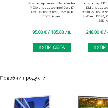
Компютър Lenovo ThinkCentre
Компютър HP El
M93p с процесор Intel Core i7
DM с процесор 
4790 3600MHz 8MB, RAM 8GB
9500T 2200MHz 9
DDR3, A клас
So-Dimm DDR4, 2
SSD, A
95.00 €
/ 185.80 лв.
248.00 €
/ 
КУПИ СЕГА
КУПИ
Подобни продукти