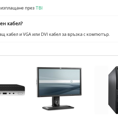
 изплащане през
TBI
ен кабел?
щ кабел и VGA или DVI кабел за връзка с компютър.