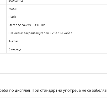
500 cd/m2
4000:1
Black
Stereo Speakers + USB Hub
Включени захранващ кабел + VGA/DVI кабел
A- клас
6 месеца
еба по дисплея. При стандартна употреба не се забеляз