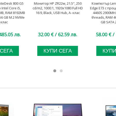
iteDesk 800 G5
Монитор HP ZR22w, 21.5", 250
Компютър Leno
Intel Core i5,
cd/m2, 1000:1, 1920x1080 Full HD
Edge E73 с проце
MB, RAM 8192MB
16:9, Black, USB Hub, A- клас
4460S 2900MHz
56 GB M.2 NVMe
threads, RAM 4
 клас
GB SATA 2
485.05 лв.
32.00 €
/ 62.59 лв.
58.00 €
/ 
 СЕГА
КУПИ СЕГА
КУПИ