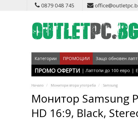
0879 048 745
office@outletpc.
Категории
ПРОМОЦИИ
Защо обновен лапт
ПРОМО ОФЕРТИ
|
Лаптопи до 100 евро
|
Е
Начало
Монитори втора употреба
Samsung
Монитор Samsung PM4
HD 16:9, Black, Ster