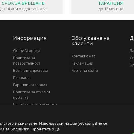
СРОК ЗА ВРЪЩАНЕ
ГАРАНЦИЯ
до 14 дни от доставката
до 12 месеца
Информация
Обслужване на
Д
клиенти
Общи Условия
В
Контакт с нас
Политика за
С
поверителност
Рекламации
Бл
Безплатна доставка
Карта на сайта
Плащане
Гаранция и сервиз
Политика за отказ от
поръчка
Често задавани въпроси
За нас
елското изживяване. Използвайки нашия уебсайт, Вие се
ика за Бисквитки.
Прочетете още