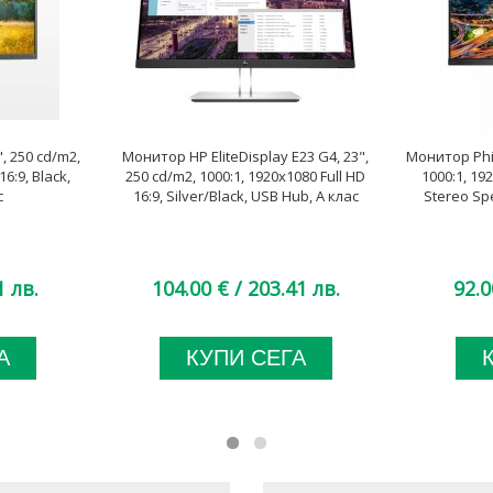
, 250 cd/m2,
Монитор HP EliteDisplay E23 G4, 23",
Монитор Phil
16:9, Black,
250 cd/m2, 1000:1, 1920x1080 Full HD
1000:1, 192
с
16:9, Silver/Black, USB Hub, A клас
Stereo Sp
1 лв.
104.00 €
/ 203.41 лв.
92.0
А
КУПИ СЕГА