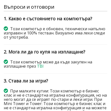
Въпроси и отговори
1. Какво е състоянието на компютъра?
Този компютър е обновен, технически напълно
изправен и 100% тестван. Визуално има леки следи
от употреба.
2. Мога ли да го купя на изплащане?
Този компютър може да къде закупен на
изплащане през
TBI
3. Става ли за игри?
При малките кутии: Този компютър е бизнес
клас и не е стандартна игрална конфигурация, но на
него могат да се играят по-стари и леки игри. При
Mini Tower и Tower: Този компютър е бизнес клас и
не е стандартна игрална конфигурация и на можете