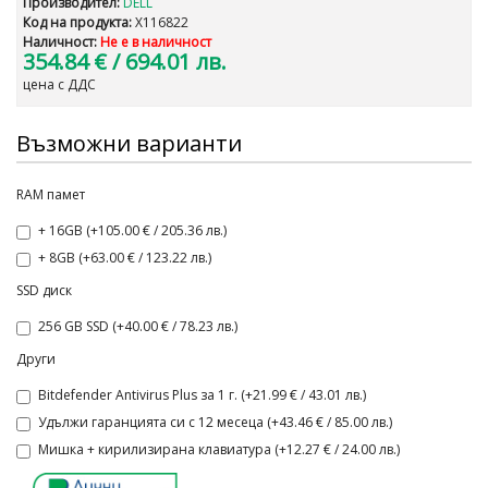
Производител:
DELL
Код на продукта:
X116822
Наличност:
Не е в наличност
354.84 €
/ 694.01 лв.
цена с ДДС
Възможни варианти
RAM памет
+ 16GB (+105.00 € / 205.36 лв.)
+ 8GB (+63.00 € / 123.22 лв.)
SSD диск
256 GB SSD (+40.00 € / 78.23 лв.)
Други
Bitdefender Antivirus Plus за 1 г. (+21.99 € / 43.01 лв.)
Удължи гаранцията си с 12 месеца (+43.46 € / 85.00 лв.)
Мишка + кирилизирана клавиатура (+12.27 € / 24.00 лв.)