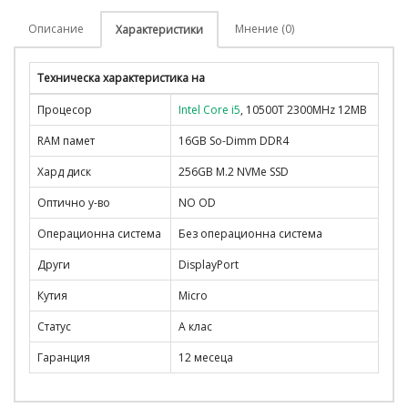
Описание
Мнение (0)
Характеристики
Техническа характеристика на
Процесор
Intel Core i5
, 10500T 2300MHz 12MB
RAM памет
16GB So-Dimm DDR4
Хард диск
256GB M.2 NVMe SSD
Оптично у-во
NO OD
Операционна система
Без операционна система
Други
DisplayPort
Кутия
Micro
Статус
A клас
Гаранция
12 месеца