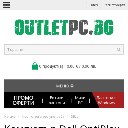
Влез
Регистрация
0 продукт(а) - 0.00 € / 0.00 лв.
МЕНЮ
ПРОМО
Евтини
Мини
Лаптопи с
|
|
|
ОФЕРТИ
лаптопи
PC
Windows
Начало
Компютри втора употреба
DELL