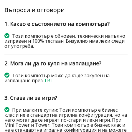
Въпроси и отговори
1. Какво е състоянието на компютъра?
Този компютър е обновен, технически напълно
изправен и 100% тестван. Визуално има леки следи
от употреба.
2. Мога ли да го купя на изплащане?
Този компютър може да къде закупен на
изплащане през
TBI
3. Става ли за игри?
При малките кутии: Този компютър е бизнес
клас и не е стандартна игрална конфигурация, но на
него могат да се играят по-стари и леки игри. При
Mini Tower и Tower: Този компютър е бизнес клас и
не е стандартна игрална конфигурация и на можете