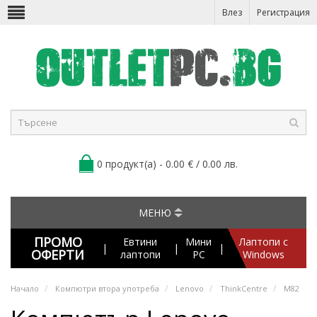
Влез
Регистрация
0 продукт(а) - 0.00 € / 0.00 лв.
МЕНЮ
ПРОМО
Евтини
Мини
Лаптопи с
|
|
|
ОФЕРТИ
лаптопи
PC
Windows
Начало
Компютри втора употреба
Lenovo
ThinkCentre
M82