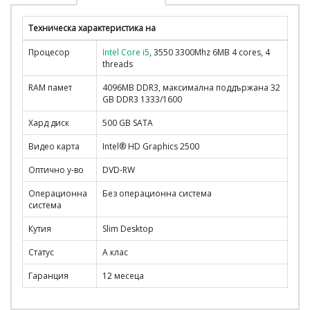
Техническа характеристика на
Процесор
Intel Core i5
, 3550 3300Mhz 6MB 4 cores, 4
threads
RAM памет
4096MB DDR3, максимална поддържана 32
GB DDR3 1333/1600
Хард диск
500 GB SATA
Видео карта
Intel® HD Graphics 2500
Оптично у-во
DVD-RW
Операционна
Без операционна система
система
Кутия
Slim Desktop
Статус
А клас
Гаранция
12 месеца