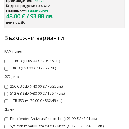
Производител:
Lenovo
Код на продукта:
X097412
Наличност:
В наличност
48.00 €
/ 93.88 лв.
цена с ДДС
Възможни варианти
RAM памет
+ 16GB (+105.00 € / 205.36 лв.)
+ 8GB (+63.00 € / 123.22 лв.)
SSD диск
256 GB SSD (+40.00 € / 78.23 лв.)
512 GB SSD (+80.00 € / 156.47 лв.)
1 TB SSD (+170.00 € / 332.49 лв.)
Други
Bitdefender Antivirus Plus за 1 г. (+21.99 € / 43.01 лв.)
Удължи гаранцията си с 12 месеца (+23.52 € / 46.00 лв.)