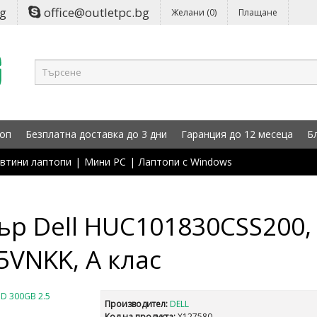
bg
office@outletpc.bg
Желани (0)
Плащане
оп
Безплатна доставка до 3 дни
Гаранция до 12 месеца
Б
втини лаптопи
|
Мини PC
|
Лаптопи с Windows
ър Dell HUC101830CSS200, 
5VNKK, A клас
Производител:
DELL
Код на продукта:
X127580