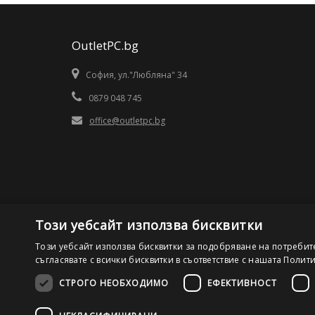
OutletPC.bg
София, ул."Любляна" 34
0879 048 745
office@outletpc.bg
Този уебсайт използва бисквитки
Този уебсайт използва бисквитки за подобряване на потребит
съгласявате с всички бисквитки в съответствие с нашата Полит
СТРОГО НЕОБХОДИМО
ЕФЕКТИВНОСТ
©2026 OutletPC.bg, Всички права запазени! Ди Ес Ай ООД