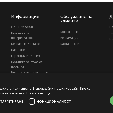
Информация
Обслужване на
Д
клиенти
Общи Условия
В
Контакт с нас
Политика за
С
поверителност
Рекламации
Бл
Безплатна доставка
Карта на сайта
Плащане
Гаранция и сервиз
Политика за отказ от
поръчка
Често задавани въпроси
За нас
елското изживяване. Използвайки нашия уебсайт, Вие се
ика за Бисквитки.
Прочетете още
ТАРГЕТИРАНЕ
ФУНКЦИОНАЛНОСТ
, ЕИК 203010795