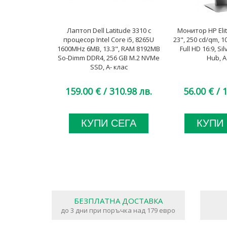
Лаптоп Dell Latitude 3310 с
Монитор HP Elit
процесор Intel Core i5, 8265U
23", 250 cd/qm, 1
1600MHz 6MB, 13.3", RAM 8192MB
Full HD 16:9, Si
So-Dimm DDR4, 256 GB M.2 NVMe
Hub, A
SSD, A- клас
159.00 €
/ 310.98 лв.
56.00 €
/ 1
КУПИ СЕГА
КУПИ
БЕЗПЛАТНА ДОСТАВКА
до 3 дни при поръчка над 179 евро