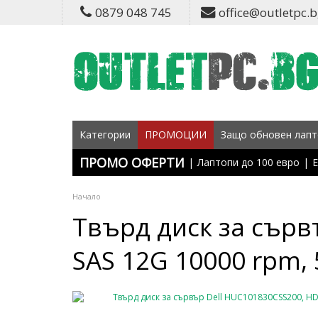
0879 048 745
office@outletpc.
Категории
ПРОМОЦИИ
Защо обновен лапт
ПРОМО ОФЕРТИ
|
Лаптопи до 100 евро
|
Е
Начало
Твърд диск за сърв
SAS 12G 10000 rpm, 