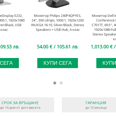
eDisplay E232,
Монитор Philips 240P4QPYES,
Монитор Dell I
000:1, 1920x1080
24", 300 cd/qm, 1000:1, 1920x1200
Conference 
lver/Black, USB
WUXGA 16:10, Silver/Black, Stereo
C7017T, 69.5", 4
 клас
Speakers + USB Hub, А клас
1920x1080 Full
Stereo Speaker
к
09.53 лв.
54.00 €
/ 105.61 лв.
1,013.00 €
/
 СЕГА
КУПИ СЕГА
КУПИ
СРОК ЗА ВРЪЩАНЕ
ГАРАНЦИЯ
до 14 дни от доставката
до 12 месеца