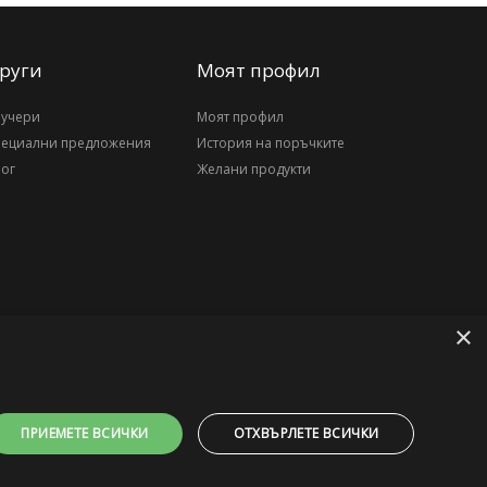
руги
Моят профил
аучери
Моят профил
пециални предложения
История на поръчките
ог
Желани продукти
×
ПРИЕМЕТЕ ВСИЧКИ
ОТХВЪРЛЕТЕ ВСИЧКИ