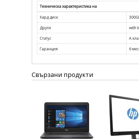
Техническа характеристика на
Хард диск
300GB
Други
with 
Статус
A кла
Гаранция
6 ме
Свързани продукти