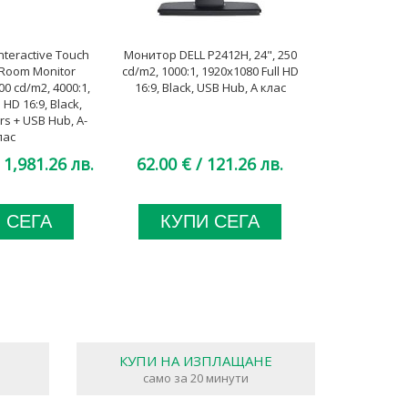
nteractive Touch
Монитор DELL P2412H, 24", 250
Монитор Sam
Room Monitor
cd/m2, 1000:1, 1920x1080 Full HD
24", 250 cd/m2
00 cd/m2, 4000:1,
16:9, Black, USB Hub, А клас
WUXGA 16:10
 HD 16:9, Black,
s + USB Hub, A-
лас
 1,981.26 лв.
62.00 €
/ 121.26 лв.
48.00 €
 СЕГА
КУПИ СЕГА
КУП
КУПИ НА ИЗПЛАЩАНЕ
само за 20 минути