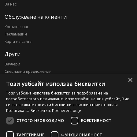
За нас
Обслужване на клиенти
Контакт с нас
Рекламации
Карта на сайта
Други
Ваучери
Специални предложения
×
Блог
Този уебсайт използва бисквитки
Моят профил
Този уебсайт използва бисквитки за подобряване на
потребителското изживяване. Използвайки нашия уебсайт, Вие
Моят профил
се съгласявате с всички бисквитки в съответствие с нашата
История на поръчките
Политика за Бисквитки.
Прочетете още
Желани продукти
СТРОГО НЕОБХОДИМО
ЕФЕКТИВНОСТ
ТАРГЕТИРАНЕ
ФУНКЦИОНАЛНОСТ