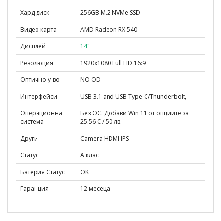
Хард диск
256GB M.2 NVMe SSD
Видео карта
AMD Radeon RX 540
Дисплей
14"
Резолюция
1920x1080 Full HD 16:9
Оптично у-во
NO OD
Интерфейси
USB 3.1 and USB Type-C/Thunderbolt,
Операционна
Без ОС. Добави Win 11 от опциите за
система
25.56 € / 50 лв.
Други
Camera HDMI IPS
Статус
A клас
Батерия Статус
OK
Гаранция
12 месеца