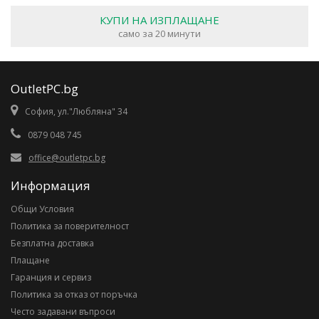
КУПИ НА ИЗПЛАЩАНЕ
само за 20 минути
OutletPC.bg
София, ул."Любляна" 34
0879 048 745
office@outletpc.bg
Информация
Общи Условия
Политика за поверителност
Безплатна доставка
Плащане
Гаранция и сервиз
Политика за отказ от поръчка
Често задавани въпроси