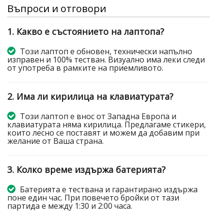
Въпроси и отговори
1. Какво е състоянието на лаптопа?
Този лаптоп е обновен, технически напълно
изправен и 100% тестван. Визуално има леки следи
от употреба в рамките на приемливото.
2. Има ли кирилица на клавиатурата?
Този лаптоп е внос от Западна Европа и
клавиатурата няма кирилица. Предлагаме стикери,
които лесно се поставят и можем да добавим при
желание от Ваша страна.
3. Колко време издържа батерията?
Батерията е тествана и гарантирано издържа
поне един час. При повечето бройки от тази
партида е между 1:30 и 2:00 часа.