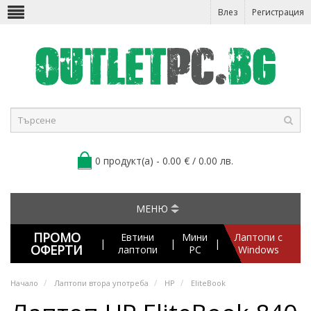
Влез
Регистрация
0 продукт(а) - 0.00 € / 0.00 лв.
МЕНЮ
ПРОМО
Евтини
Мини
Лаптопи с
|
|
|
ОФЕРТИ
лаптопи
PC
Windows
Начало
Лаптопи втора употреба
HP
EliteBook