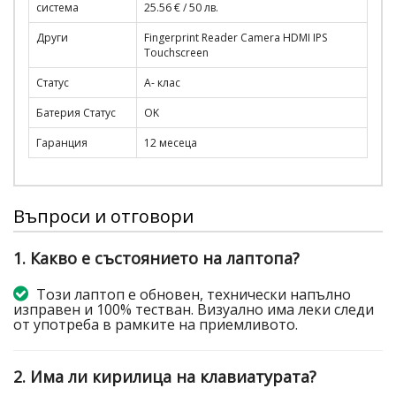
система
25.56 € / 50 лв.
Други
Fingerprint Reader Camera HDMI IPS
Touchscreen
Статус
A- клас
Батерия Статус
OK
Гаранция
12 месеца
Въпроси и отговори
1. Какво е състоянието на лаптопа?
Този лаптоп е обновен, технически напълно
изправен и 100% тестван. Визуално има леки следи
от употреба в рамките на приемливото.
2. Има ли кирилица на клавиатурата?