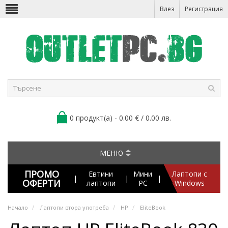
Влез
Регистрация
0 продукт(а) - 0.00 € / 0.00 лв.
МЕНЮ
ПРОМО
Евтини
Мини
Лаптопи с
|
|
|
ОФЕРТИ
лаптопи
PC
Windows
Начало
Лаптопи втора употреба
HP
EliteBook