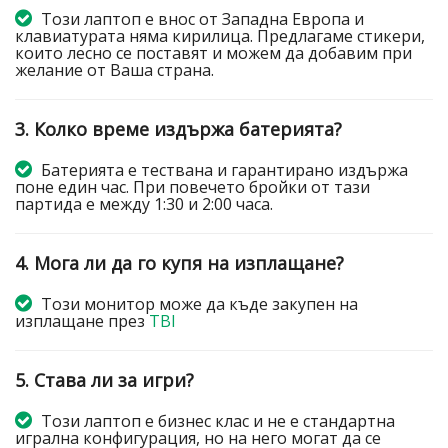
Този лаптоп е внос от Западна Европа и
клавиатурата няма кирилица. Предлагаме стикери,
които лесно се поставят и можем да добавим при
желание от Ваша страна.
3. Колко време издържа батерията?
Батерията е тествана и гарантирано издържа
поне един час. При повечето бройки от тази
партида е между 1:30 и 2:00 часа.
4. Мога ли да го купя на изплащане?
Този монитор може да къде закупен на
изплащане през
TBI
5. Става ли за игри?
Този лаптоп е бизнес клас и не е стандартна
игрална конфигурация, но на него могат да се