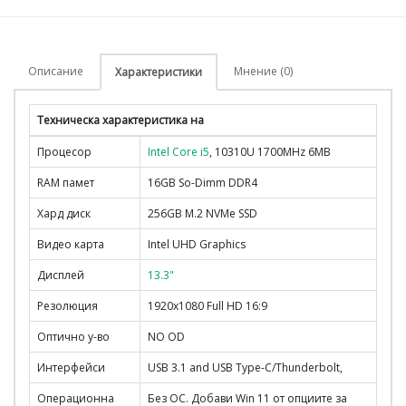
Описание
Мнение (0)
Характеристики
Техническа характеристика на
Процесор
Intel Core i5
, 10310U 1700MHz 6MB
RAM памет
16GB So-Dimm DDR4
Хард диск
256GB M.2 NVMe SSD
Видео карта
Intel UHD Graphics
Дисплей
13.3"
Резолюция
1920x1080 Full HD 16:9
Оптично у-во
NO OD
Интерфейси
USB 3.1 and USB Type-C/Thunderbolt,
Операционна
Без ОС. Добави Win 11 от опциите за