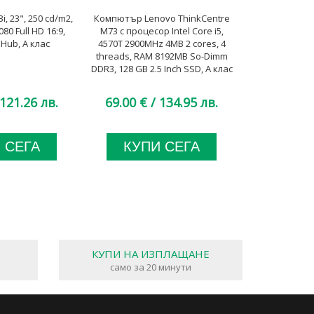
, 23", 250 cd/m2,
Компютър Lenovo ThinkCentre
Лаптоп Leno
80 Full HD 16:9,
M73 с процесор Intel Core i5,
Gen 1 (Intel)
 Hub, А клас
4570T 2900MHz 4MB 2 cores, 4
Core i7, 106
threads, RAM 8192MB So-Dimm
8MB, 13.3"
DDR3, 128 GB 2.5 Inch SSD, А клас
Onboard, 512G
121.26 лв.
69.00 €
/ 134.95 лв.
409.00 €
 СЕГА
КУПИ СЕГА
КУП
КУПИ НА ИЗПЛАЩАНЕ
само за 20 минути