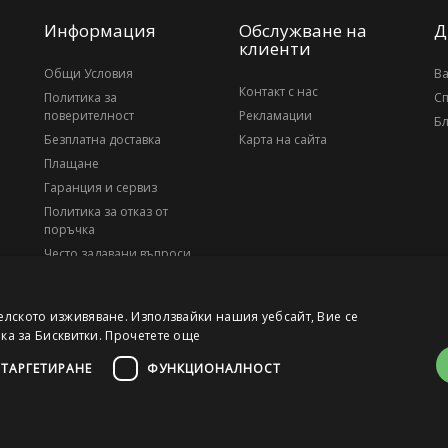
Информация
Обслужване на
Д
клиенти
Общи Условия
В
Контакт с нас
Политика за
С
поверителност
Рекламации
Бл
Безплатна доставка
Карта на сайта
Плащане
Гаранция и сервиз
Политика за отказ от
поръчка
Често задавани въпроси
За нас
елското изживяване. Използвайки нашия уебсайт, Вие се
ика за Бисквитки.
Прочетете още
ТАРГЕТИРАНЕ
ФУНКЦИОНАЛНОСТ
, ЕИК 203010795