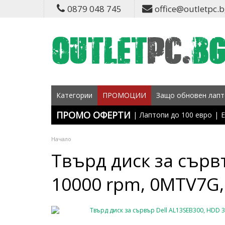
0879 048 745
office@outletpc.
Категории
ПРОМОЦИИ
Защо обновен лапт
ПРОМО ОФЕРТИ
|
Лаптопи до 100 евро
|
Е
Начало
Твърд диск за сървъ
10000 rpm, 0MTV7G,