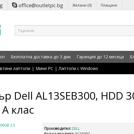
bg
office@outletpc.bg
Желани (0)
Плащане
оп
Безплатна доставка до 3 дни
Гаранция до 12 месеца
Б
втини лаптопи
|
Мини PC
|
Лаптопи с Windows
р Dell AL13SEB300, HDD 3
 A клас
Производител:
DELL
Код на продукта:
X123092