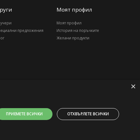
руги
Моят профил
аучери
Моят профил
пециални предложения
История на поръчките
ог
Желани продукти
×
ПРИЕМЕТЕ ВСИЧКИ
ОТХВЪРЛЕТЕ ВСИЧКИ