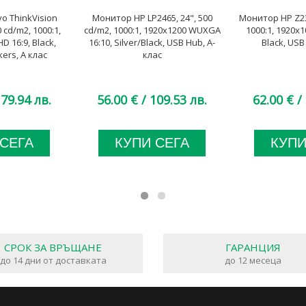
o ThinkVision
Монитор HP LP2465, 24", 500
Монитор HP Z23i
0 cd/m2, 1000:1,
cd/m2, 1000:1, 1920x1200 WUXGA
1000:1, 1920x10
HD 16:9, Black,
16:10, Silver/Black, USB Hub, A-
Black, USB
ers, A клас
клас
79.94 лв.
56.00 €
/ 109.53 лв.
62.00 €
/ 
 СЕГА
КУПИ СЕГА
КУПИ
СРОК ЗА ВРЪЩАНЕ
ГАРАНЦИЯ
до 14 дни от доставката
до 12 месеца