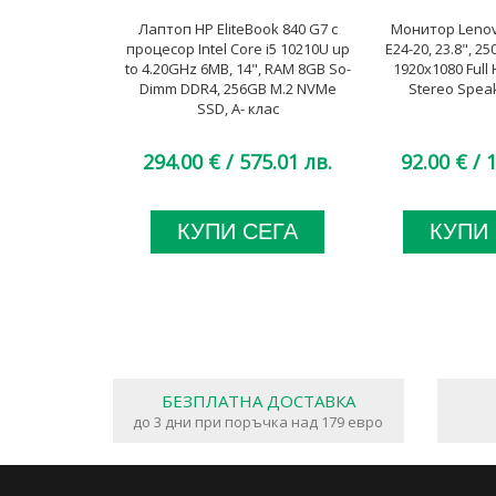
Лаптоп HP EliteBook 840 G7 с
Монитор Lenov
процесор Intel Core i5 10210U up
E24-20, 23.8", 25
to 4.20GHz 6MB, 14", RAM 8GB So-
1920x1080 Full 
Dimm DDR4, 256GB M.2 NVMe
Stereo Speak
SSD, A- клас
294.00 €
/ 575.01 лв.
92.00 €
/ 1
КУПИ СЕГА
КУПИ
БЕЗПЛАТНА ДОСТАВКА
до 3 дни при поръчка над 179 евро