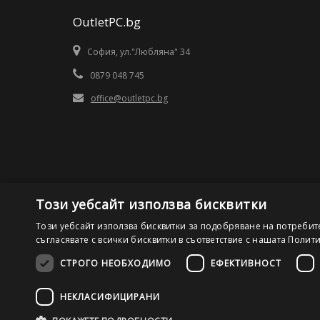
OutletPC.bg
София, ул."Любляна" 34
0879 048 745
office@outletpc.bg
Този уебсайт използва бисквитки
Този уебсайт използва бисквитки за подобряване на потребит
съгласявате с всички бисквитки в съответствие с нашата Полит
СТРОГО НЕОБХОДИМО
ЕФЕКТИВНОСТ
©2026 OutletPC.bg, Всички права запазени! Ди Ес Ай ООД
НЕКЛАСИФИЦИРАНИ