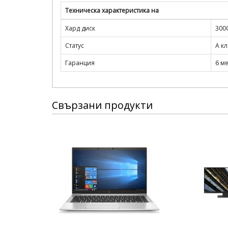
Техническа характеристика на
Хард диск
300G
Статус
A кл
Гаранция
6 м
Свързани продукти