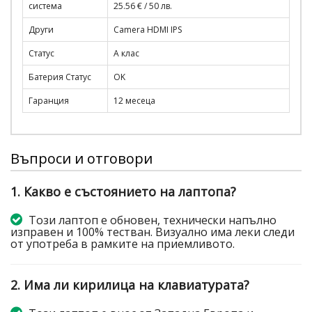
система
25.56 € / 50 лв.
Други
Camera HDMI IPS
Статус
A клас
Батерия Статус
OK
Гаранция
12 месеца
Въпроси и отговори
1. Какво е състоянието на лаптопа?
Този лаптоп е обновен, технически напълно
изправен и 100% тестван. Визуално има леки следи
от употреба в рамките на приемливото.
2. Има ли кирилица на клавиатурата?