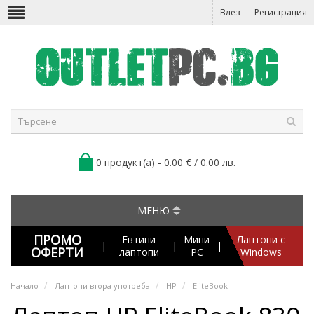
Влез
Регистрация
0 продукт(а) - 0.00 € / 0.00 лв.
МЕНЮ
ПРОМО
Евтини
Мини
Лаптопи с
|
|
|
ОФЕРТИ
лаптопи
PC
Windows
Начало
Лаптопи втора употреба
HP
EliteBook