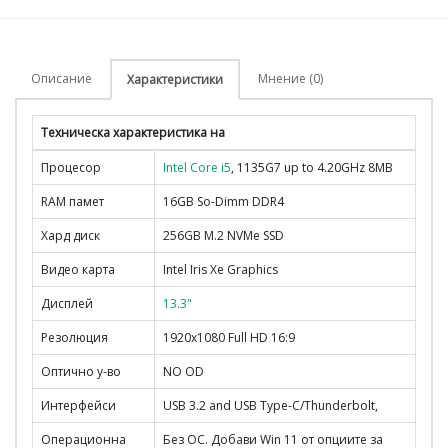
Описание
Мнение (0)
Характеристики
Техническа характеристика на
Процесор
Intel Core i5
, 1135G7 up to 4.20GHz 8MB
RAM памет
16GB So-Dimm DDR4
Хард диск
256GB M.2 NVMe SSD
Видео карта
Intel Iris Xe Graphics
Дисплей
13.3"
Резолюция
1920x1080 Full HD 16:9
Оптично у-во
NO OD
Интерфейси
USB 3.2 and USB Type-C/Thunderbolt,
Операционна
Без ОС. Добави Win 11 от опциите за