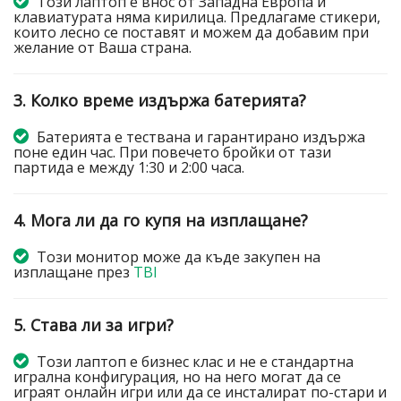
Този лаптоп е внос от Западна Европа и
клавиатурата няма кирилица. Предлагаме стикери,
които лесно се поставят и можем да добавим при
желание от Ваша страна.
3. Колко време издържа батерията?
Батерията е тествана и гарантирано издържа
поне един час. При повечето бройки от тази
партида е между 1:30 и 2:00 часа.
4. Мога ли да го купя на изплащане?
Този монитор може да къде закупен на
изплащане през
TBI
5. Става ли за игри?
Този лаптоп е бизнес клас и не е стандартна
игрална конфигурация, но на него могат да се
играят онлайн игри или да се инсталират по-стари и