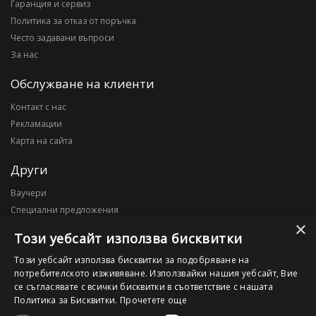
Гаранция и сервиз
Политика за отказ от поръчка
Често задавани въпроси
За нас
Обслужване на клиенти
Контакт с нас
Рекламации
Карта на сайта
Други
Ваучери
Специални предложения
×
Блог
Този уебсайт използва бисквитки
Моят профил
Този уебсайт използва бисквитки за подобряване на
потребителското изживяване. Използвайки нашия уебсайт, Вие
Моят профил
се съгласявате с всички бисквитки в съответствие с нашата
История на поръчките
Политика за Бисквитки.
Прочетете още
Желани продукти