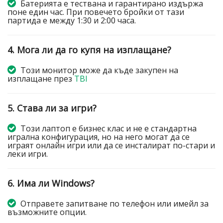
Батерията е тествана и гарантирано издържа
поне един час. При повечето бройки от тази
партида е между 1:30 и 2:00 часа.
4. Мога ли да го купя на изплащане?
Този монитор може да къде закупен на
изплащане през
TBI
5. Става ли за игри?
Този лаптоп е бизнес клас и не е стандартна
игрална конфигурация, но на него могат да се
играят онлайн игри или да се инсталират по-стари и
леки игри.
6. Има ли Windows?
Отправете запитване по телефон или имейл за
възможните опции.