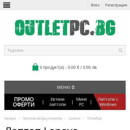
Влез
Регистрация
0 продукт(а) - 0.00 € / 0.00 лв.
МЕНЮ
ПРОМО
Евтини
Мини
Лаптопи с
|
|
|
ОФЕРТИ
лаптопи
PC
Windows
Начало
Лаптопи втора употреба
Lenovo
ThinkPad