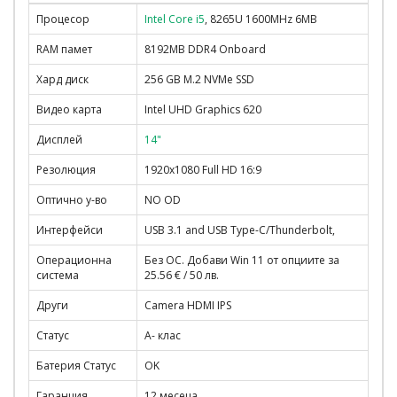
Процесор
Intel Core i5
, 8265U 1600MHz 6MB
RAM памет
8192MB DDR4 Onboard
Хард диск
256 GB M.2 NVMe SSD
Видео карта
Intel UHD Graphics 620
Дисплей
14"
Резолюция
1920x1080 Full HD 16:9
Оптично у-во
NO OD
Интерфейси
USB 3.1 and USB Type-C/Thunderbolt,
Операционна
Без ОС. Добави Win 11 от опциите за
система
25.56 € / 50 лв.
Други
Camera HDMI IPS
Статус
A- клас
Батерия Статус
OK
Гаранция
12 месеца