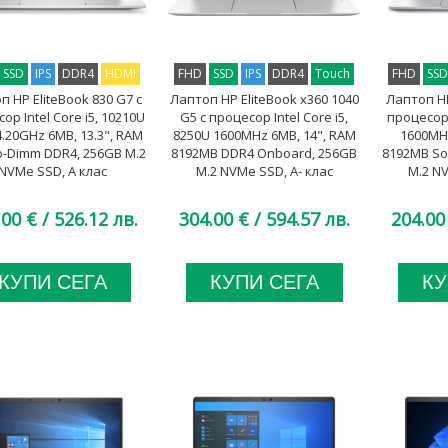
SSD
IPS
DDR4
HDMI
FHD
SSD
IPS
DDR4
Touch
FHD
SS
п HP EliteBook 830 G7 с
Лаптоп HP EliteBook x360 1040
Лаптоп HP
ор Intel Core i5, 10210U
G5 с процесор Intel Core i5,
процесор 
4.20GHz 6MB, 13.3", RAM
8250U 1600MHz 6MB, 14", RAM
1600MHz
o-Dimm DDR4, 256GB M.2
8192MB DDR4 Onboard, 256GB
8192MB So
NVMe SSD, A клас
M.2 NVMe SSD, A- клас
M.2 NV
.00 €
/ 526.12 лв.
304.00 €
/ 594.57 лв.
204.00
КУПИ СЕГА
КУПИ СЕГА
КУ