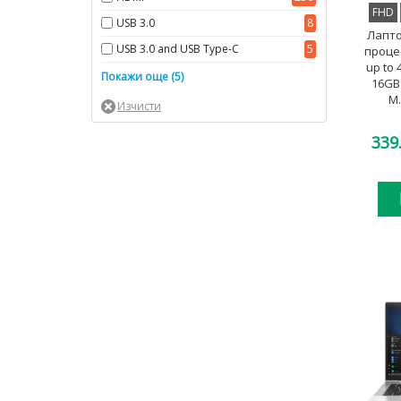
FHD
USB 3.0
8
Лапто
USB 3.0 and USB Type-C
5
процес
up to 
USB 3.1 and USB Type-C
4
Покажи още (5)
16GB
M.
USB 3.1 and USB Type-
14
C/DisplayPort
339
USB 3.1 and USB Type-
168
C/Thunderbolt
USB 3.2 and USB Type-
3
C/DisplayPort
USB 3.2 and USB Type-
71
C/Thunderbolt