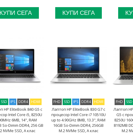
КУПИ СЕГА
КУПИ СЕГА
КУ
SSD
IPS
DDR4
HDMI
FHD
SSD
IPS
DDR4
HDMI
FHD
SSD
п HP EliteBook 840 G5 с
Лаптоп HP EliteBook 830 G7 с
Лаптоп HP 
ор Intel Core i5, 8250U
процесор Intel Core i7 10510U
G5 с проц
00MHz 6MB, 14", RAM
up to 4.90GHz 8MB, 13.3", RAM
8250U 160
B So-Dimm DDR4, 256 GB
16GB So-Dimm DDR4, 256GB
8192MB DD
2 NVMe SSD, A клас
M.2 NVMe SSD, A клас
M.2 N