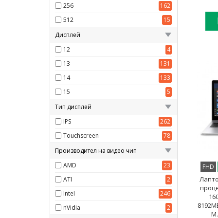
256
162
512
15
Дисплей
12
4
13
131
14
133
15
5
Тип дисплей
IPS
262
Touchscreen
78
Производител на видео чип
AMD
23
FHD
Лапто
ATI
2
процес
Intel
246
16
8192M
nVidia
2
M.