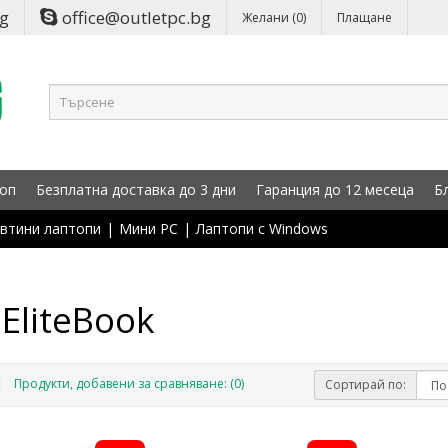
bg
office@outletpc.bg
Желани (0)
Плащане
оп
Безплатна доставка до 3 дни
Гаранция до 12 месеца
Б
втини лаптопи
|
Мини PC
|
Лаптопи с Windows
EliteBook
Продукти, добавени за сравняване: (0)
Сортирай по: