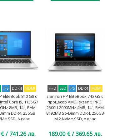
D
IPS
DDR4
HDMI
FHD
SSD
IPS
DDR4
HDMI
 EliteBook 840 G8 с
Лаптоп HP EliteBook 745 G5 с
ntel Core i5, 1135G7
процесор AMD Ryzen 5 PRO,
0GHz 8MB, 14", RAM
2500U 2000MHz 4MB, 14", RAM
Dimm DDR4, 256GB
8192MB So-Dimm DDR4, 256GB
VMe SSD, A клас
M.2 NVMe SSD, A клас
 €
/ 741.26 лв.
189.00 €
/ 369.65 лв.