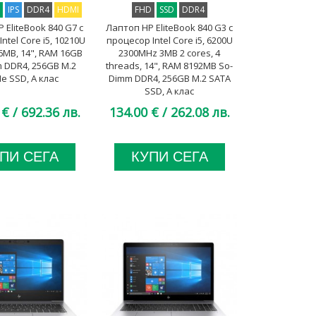
D
IPS
DDR4
HDMI
FHD
SSD
DDR4
 EliteBook 840 G7 с
Лаптоп HP EliteBook 840 G3 с
ntel Core i5, 10210U
процесор Intel Core i5, 6200U
6MB, 14", RAM 16GB
2300MHz 3MB 2 cores, 4
 DDR4, 256GB M.2
threads, 14", RAM 8192MB So-
e SSD, A клас
Dimm DDR4, 256GB M.2 SATA
SSD, A клас
 €
/ 692.36 лв.
134.00 €
/ 262.08 лв.
ПИ СЕГА
КУПИ СЕГА