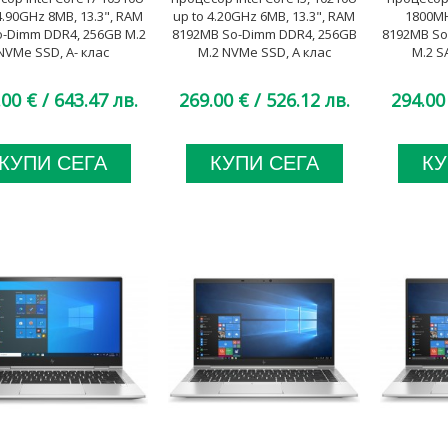
4.90GHz 8MB, 13.3", RAM
up to 4.20GHz 6MB, 13.3", RAM
1800MH
o-Dimm DDR4, 256GB M.2
8192MB So-Dimm DDR4, 256GB
8192MB So
NVMe SSD, A- клас
M.2 NVMe SSD, A клас
M.2 S
.00 €
/ 643.47 лв.
269.00 €
/ 526.12 лв.
294.00
КУПИ СЕГА
КУПИ СЕГА
КУ