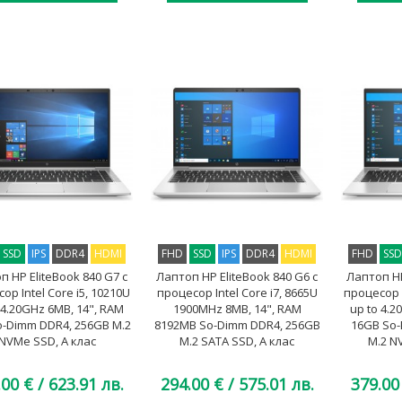
SSD
IPS
DDR4
HDMI
FHD
SSD
IPS
DDR4
HDMI
FHD
SS
п HP EliteBook 840 G7 с
Лаптоп HP EliteBook 840 G6 с
Лаптоп HP
ор Intel Core i5, 10210U
процесор Intel Core i7, 8665U
процесор I
 4.20GHz 6MB, 14", RAM
1900MHz 8MB, 14", RAM
up to 4.2
o-Dimm DDR4, 256GB M.2
8192MB So-Dimm DDR4, 256GB
16GB So-
NVMe SSD, A клас
M.2 SATA SSD, A клас
M.2 N
.00 €
/ 623.91 лв.
294.00 €
/ 575.01 лв.
379.00