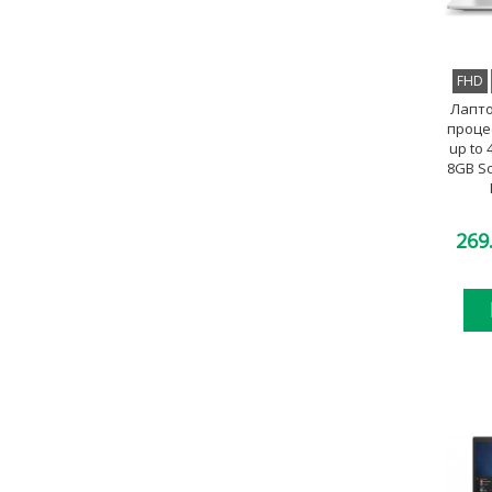
FHD
Лапто
процес
up to 
8GB S
269