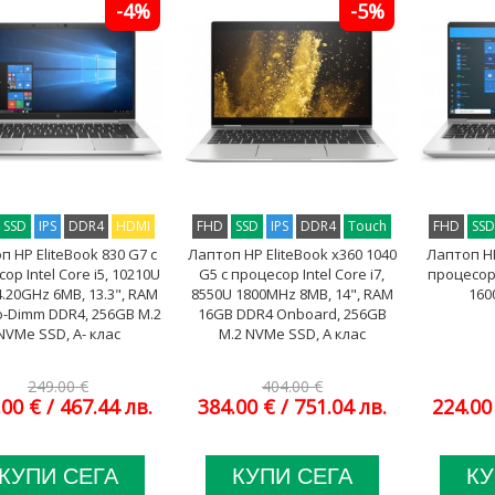
-4%
-5%
SSD
IPS
DDR4
HDMI
FHD
SSD
IPS
DDR4
Touch
FHD
SS
п HP EliteBook 830 G7 с
Лаптоп HP EliteBook x360 1040
Лаптоп HP
ор Intel Core i5, 10210U
G5 с процесор Intel Core i7,
процесор 
4.20GHz 6MB, 13.3", RAM
8550U 1800MHz 8MB, 14", RAM
160
o-Dimm DDR4, 256GB M.2
16GB DDR4 Onboard, 256GB
NVMe SSD, A- клас
M.2 NVMe SSD, A клас
249.00 €
404.00 €
.00 €
/ 467.44 лв.
384.00 €
/ 751.04 лв.
224.00
КУПИ СЕГА
КУПИ СЕГА
КУ