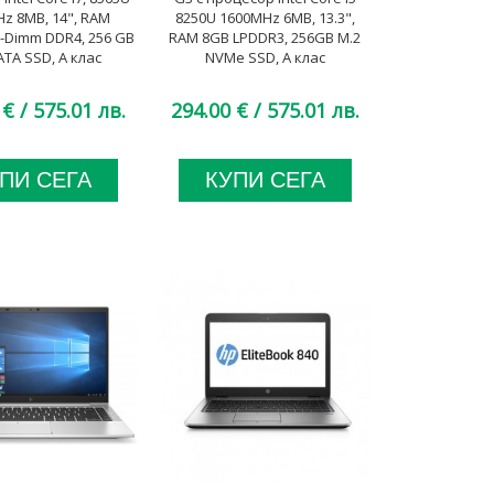
z 8MB, 14", RAM
8250U 1600MHz 6MB, 13.3",
-Dimm DDR4, 256 GB
RAM 8GB LPDDR3, 256GB M.2
ATA SSD, A клас
NVMe SSD, A клас
 €
/ 575.01 лв.
294.00 €
/ 575.01 лв.
ПИ СЕГА
КУПИ СЕГА