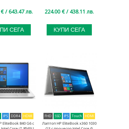
 €
/ 643.47 лв.
224.00 €
/ 438.11 лв.
ПИ СЕГА
КУПИ СЕГА
D
IPS
DDR4
HDMI
FHD
SSD
IPS
Touch
HDMI
 EliteBook 840 G6 с
Лаптоп HP EliteBook x360 1030
Intel Core i7, 8565U
G3 с процесор Intel Core i5