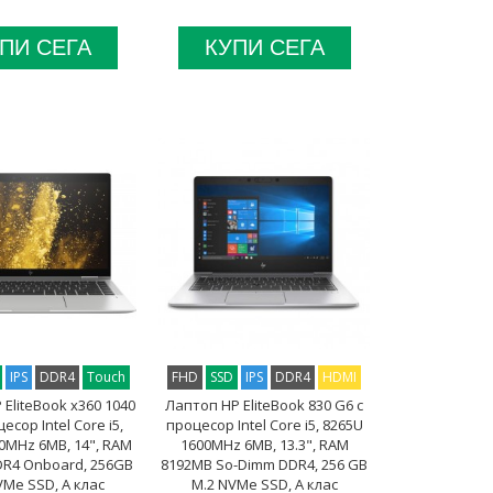
ПИ СЕГА
КУПИ СЕГА
IPS
DDR4
Touch
FHD
SSD
IPS
DDR4
HDMI
EliteBook x360 1040
Лаптоп HP EliteBook 830 G6 с
есор Intel Core i5,
процесор Intel Core i5, 8265U
0MHz 6MB, 14", RAM
1600MHz 6MB, 13.3", RAM
R4 Onboard, 256GB
8192MB So-Dimm DDR4, 256 GB
VMe SSD, A клас
M.2 NVMe SSD, A клас