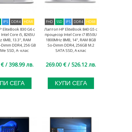
D
IPS
DDR4
HDMI
FHD
SSD
IPS
DDR4
HDMI
 EliteBook 830 G6 с
Лаптоп HP EliteBook 840 G5 с
Intel Core i5, 8265U
процесор Intel Core i7 8550U
 6MB, 13.3", RAM
1800MHz 8MB, 14", RAM 8GB
-Dimm DDR4, 256 GB
So-Dimm DDR4, 256GB M.2
Me SSD, A- клас
SATA SSD, A клас
 €
/ 398.99 лв.
269.00 €
/ 526.12 лв.
ПИ СЕГА
КУПИ СЕГА