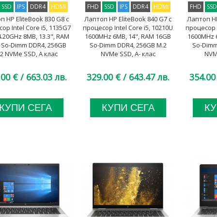
SSD
IPS
DDR4
HDMI
FHD
SSD
IPS
DDR4
HDMI
FHD
SS
п HP EliteBook 830 G8 с
Лаптоп HP EliteBook 840 G7 с
Лаптоп HP
ор Intel Core i5, 1135G7
процесор Intel Core i5, 10210U
процесор I
4.20GHz 8MB, 13.3", RAM
1600MHz 6MB, 14", RAM 16GB
1600MHz 
 So-Dimm DDR4, 256GB
So-Dimm DDR4, 256GB M.2
So-Dimm
2 NVMe SSD, A клас
NVMe SSD, A- клас
NVM
.00 €
/ 663.03 лв.
329.00 €
/ 643.47 лв.
354.00
КУПИ СЕГА
КУПИ СЕГА
КУ