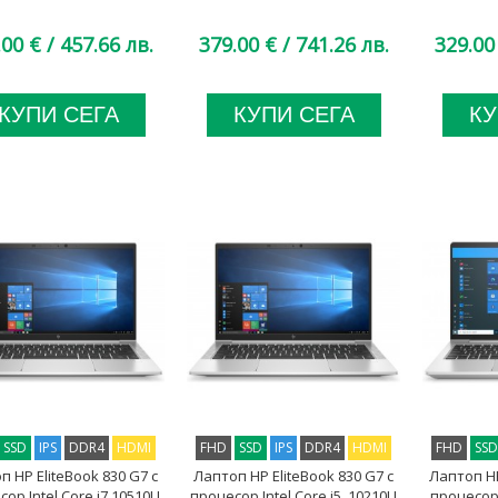
.00 €
/ 457.66 лв.
379.00 €
/ 741.26 лв.
329.00
КУПИ СЕГА
КУПИ СЕГА
КУ
SSD
IPS
DDR4
HDMI
FHD
SSD
IPS
DDR4
HDMI
FHD
SS
п HP EliteBook 830 G7 с
Лаптоп HP EliteBook 830 G7 с
Лаптоп HP
ор Intel Core i7 10510U
процесор Intel Core i5, 10210U
процесор 