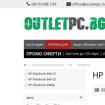
0879 048 745
office@outletpc.
Категории
ПРОМОЦИИ
Защо обновен лапт
ПРОМО ОФЕРТИ
|
Лаптопи до 100 евро
|
Е
Лаптопи втора употреба
HP
EliteBook
HP 
HP EliteBook 840 G1
HP EliteBook 840 G2
HP EliteBook 8460p
Цена