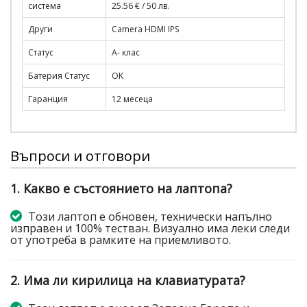
система
25.56 € / 50 лв.
Други
Camera HDMI IPS
Статус
A- клас
Батерия Статус
OK
Гаранция
12 месеца
Въпроси и отговори
1. Какво е състоянието на лаптопа?
Този лаптоп е обновен, технически напълно
изправен и 100% тестван. Визуално има леки следи
от употреба в рамките на приемливото.
2. Има ли кирилица на клавиатурата?