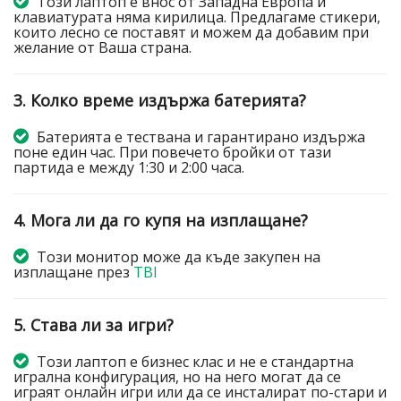
Този лаптоп е внос от Западна Европа и
клавиатурата няма кирилица. Предлагаме стикери,
които лесно се поставят и можем да добавим при
желание от Ваша страна.
3. Колко време издържа батерията?
Батерията е тествана и гарантирано издържа
поне един час. При повечето бройки от тази
партида е между 1:30 и 2:00 часа.
4. Мога ли да го купя на изплащане?
Този монитор може да къде закупен на
изплащане през
TBI
5. Става ли за игри?
Този лаптоп е бизнес клас и не е стандартна
игрална конфигурация, но на него могат да се
играят онлайн игри или да се инсталират по-стари и