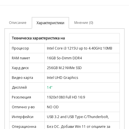
Описание
Мнение (0)
Характеристики
Техническа характеристика на
Процесор
Intel Core i3 1215U up to 4.40GHz 10MB
RAM памет
16GB So-Dimm DDR4
Хард диск
256GB M.2 NVMe SSD
Видео карта
Intel UHD Graphics
Дисплей
14"
Резолюция
1920x1080 Full HD 16:9
Оптично у-во
NO OD
Интерфейси
USB 3.2 and USB Type-C/Thunderbolt,
Операционна
Без ОС. Добави Win 11 от опциите за