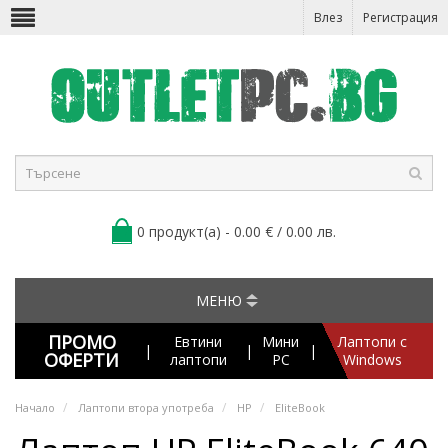
Влез
Регистрация
0 продукт(а) - 0.00 € / 0.00 лв.
МЕНЮ
ПРОМО
Евтини
Мини
Лаптопи с
|
|
|
ОФЕРТИ
лаптопи
PC
Windows
Начало
Лаптопи втора употреба
HP
EliteBook