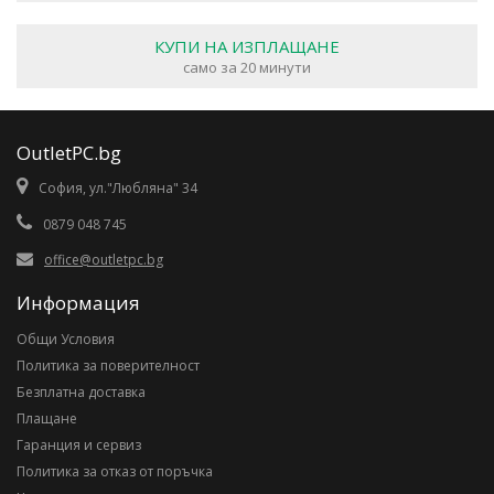
КУПИ НА ИЗПЛАЩАНЕ
само за 20 минути
OutletPC.bg
София, ул."Любляна" 34
0879 048 745
office@outletpc.bg
Информация
Общи Условия
Политика за поверителност
Безплатна доставка
Плащане
Гаранция и сервиз
Политика за отказ от поръчка