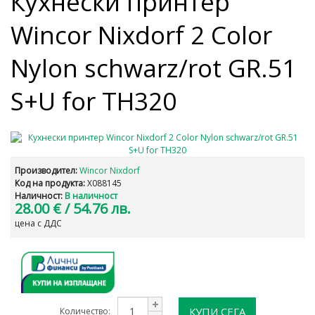
Кухнески принтер
Wincor Nixdorf 2 Color
Nylon schwarz/rot GR.51
S+U for TH320
Производител:
Wincor Nixdorf
Код на продукта:
X088145
Наличност:
В наличност
28.00 €
/ 54.76 лв.
цена с ДДС
КУПИ СЕГА
Количество: