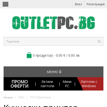
Влез
Регистрация
0 продукт(а) - 0.00 € / 0.00 лв.
МЕНЮ
ПРОМО
Евтини
Мини
Лаптопи с
|
|
|
ОФЕРТИ
лаптопи
PC
Windows
ПОС
POS Принтери
Начало