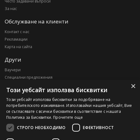
Често задавани въпроси
За нас
Обслужване на клиенти
Контакт с нас
Рекламации
Карта на сайта
Други
Ваучери
Специални предложения
×
Блог
Този уебсайт използва бисквитки
Моят профил
Този уебсайт използва бисквитки за подобряване на
потребителското изживяване. Използвайки нашия уебсайт, Вие
Моят профил
се съгласявате с всички бисквитки в съответствие с нашата
История на поръчките
Политика за Бисквитки.
Прочетете още
Желани продукти
СТРОГО НЕОБХОДИМО
ЕФЕКТИВНОСТ