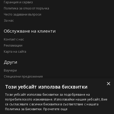
Гаранция и сервиз
Политика за отказ от поръчка
Често задавани въпроси
За нас
Обслужване на клиенти
Контакт с нас
Рекламации
Карта на сайта
Други
Ваучери
Специални предложения
×
Блог
Този уебсайт използва бисквитки
Моят профил
Този уебсайт използва бисквитки за подобряване на
потребителското изживяване. Използвайки нашия уебсайт, Вие
Моят профил
се съгласявате с всички бисквитки в съответствие с нашата
История на поръчките
Политика за Бисквитки.
Прочетете още
Желани продукти