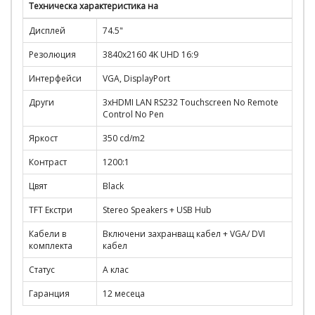
Техническа характеристика на
Дисплей
74.5"
Резолюция
3840x2160 4K UHD 16:9
Интерфейси
VGA, DisplayPort
Други
3xHDMI LAN RS232 Touchscreen No Remote
Control No Pen
Яркост
350 cd/m2
Контраст
1200:1
Цвят
Black
TFT Екстри
Stereo Speakers + USB Hub
Кабели в
Включени захранващ кабел + VGA/ DVI
комплекта
кабел
Статус
A клас
Гаранция
12 месеца