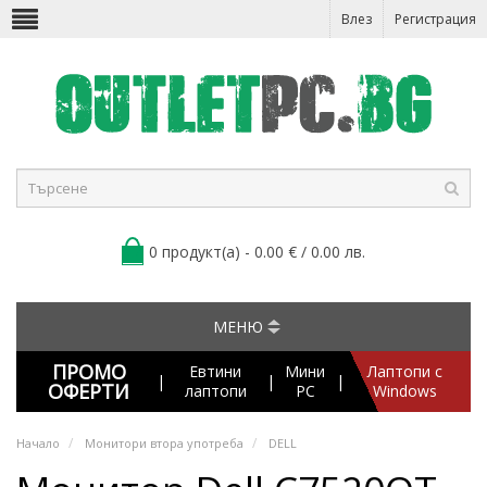
Влез
Регистрация
0 продукт(а) - 0.00 € / 0.00 лв.
МЕНЮ
ПРОМО
Евтини
Мини
Лаптопи с
|
|
|
ОФЕРТИ
лаптопи
PC
Windows
Начало
Монитори втора употреба
DELL