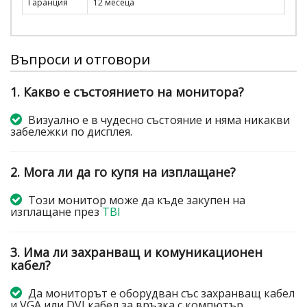
Гаранция
12 месеца
Въпроси и отговори
1. Какво е състоянието на монитора?
Визуално е в чудесно състояние и няма никакви
забележки по дисплея.
2. Мога ли да го купя на изплащане?
Този монитор може да къде закупен на
изплащане през
TBI
3. Има ли захранващ и комуникационен
кабел?
Да мониторът е оборудван със захранващ кабел
и VGA или DVI кабел за връзка с компютър.