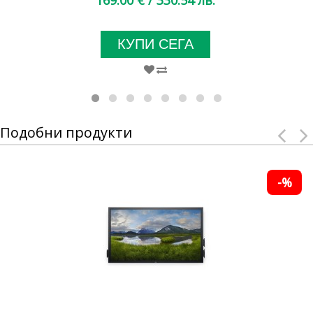
169.00 €
/ 330.54 лв.
КУПИ СЕГА
Подобни продукти
-%