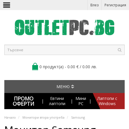
Влез
Регистрация
0 продукт(а) - 0.00 € / 0.00 лв.
МЕНЮ
ПРОМО
Евтини
Мини
Лаптопи с
|
|
|
ОФЕРТИ
лаптопи
PC
Windows
Начало
Монитори втора употреба
Samsung