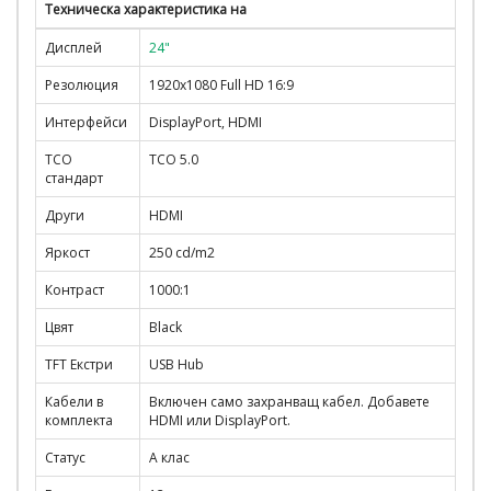
Техническа характеристика на
Дисплей
24"
Резолюция
1920x1080 Full HD 16:9
Интерфейси
DisplayPort, HDMI
TCO
TCO 5.0
стандарт
Други
HDMI
Яркост
250 cd/m2
Контраст
1000:1
Цвят
Black
TFT Екстри
USB Hub
Кабели в
Включен само захранващ кабел. Добавете
комплекта
HDMI или DisplayPort.
Статус
А клас