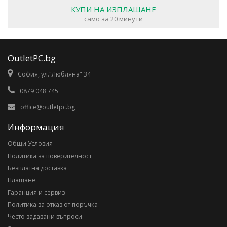
КУПИ НА ИЗПЛАЩАНЕ
само за 20 минути
OutletPC.bg
София, ул."Любляна" 34
0879 048 745
office@outletpc.bg
Информация
Общи Условия
Политика за поверителност
Безплатна доставка
Плащане
Гаранция и сервиз
Политика за отказ от поръчка
Често задавани въпроси