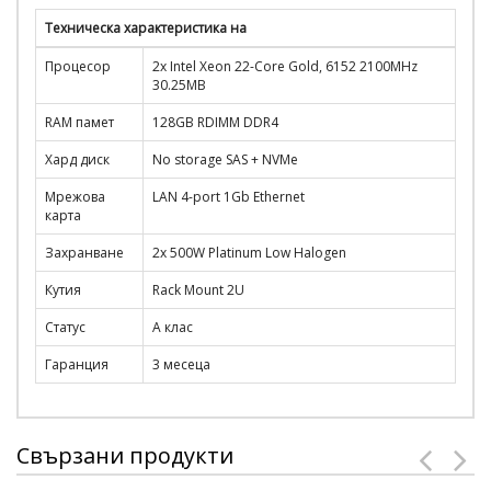
Техническа характеристика на
Процесор
2x Intel Xeon 22-Core Gold, 6152 2100MHz
30.25MB
RAM памет
128GB RDIMM DDR4
Хард диск
No storage SAS + NVMe
Мрежова
LAN 4-port 1Gb Ethernet
карта
Захранване
2x 500W Platinum Low Halogen
Кутия
Rack Mount 2U
Статус
A клас
Гаранция
3 месеца
Свързани продукти