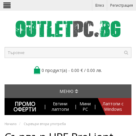
Влез
Регистрация
0 продукт(а) - 0.00 € / 0.00 лв.
МЕНЮ
ПРОМО
Евтини
Мини
Лаптопи с
|
|
|
ОФЕРТИ
лаптопи
PC
Windows
Начало
Сървъри втора употреба