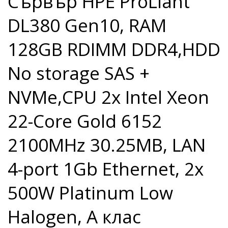
Сървър HPE ProLiant
DL380 Gen10, RAM
128GB RDIMM DDR4,HDD
No storage SAS +
NVMe,CPU 2x Intel Xeon
22-Core Gold 6152
2100MHz 30.25MB, LAN
4-port 1Gb Ethernet, 2x
500W Platinum Low
Halogen, A клас