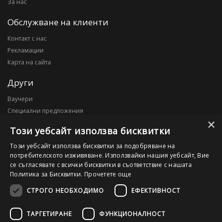
За нас
Обслужване на клиенти
Контакт с нас
Рекламации
Карта на сайта
Други
Ваучери
Специални предложения
×
Блог
Този уебсайт използва бисквитки
Моят профил
Този уебсайт използва бисквитки за подобряване на
потребителското изживяване. Използвайки нашия уебсайт, Вие
Моят профил
се съгласявате с всички бисквитки в съответствие с нашата
История на поръчките
Политика за Бисквитки.
Прочетете още
Желани продукти
СТРОГО НЕОБХОДИМО
ЕФЕКТИВНОСТ
ТАРГЕТИРАНЕ
ФУНКЦИОНАЛНОСТ