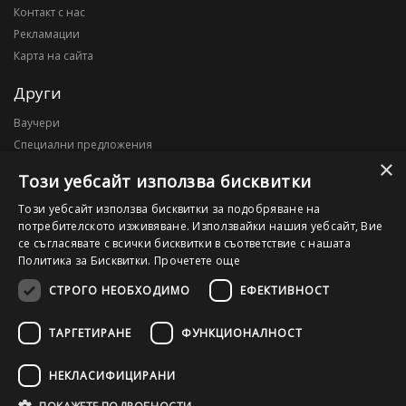
Контакт с нас
Рекламации
Карта на сайта
Други
Ваучери
Специални предложения
×
Блог
Този уебсайт използва бисквитки
Моят профил
Този уебсайт използва бисквитки за подобряване на
потребителското изживяване. Използвайки нашия уебсайт, Вие
Моят профил
се съгласявате с всички бисквитки в съответствие с нашата
История на поръчките
Политика за Бисквитки.
Прочетете още
Желани продукти
СТРОГО НЕОБХОДИМО
ЕФЕКТИВНОСТ
ТАРГЕТИРАНЕ
ФУНКЦИОНАЛНОСТ
©2026 OutletPC.bg, Всички права запазени! Ди Ес Ай ООД, ЕИК
203010795
НЕКЛАСИФИЦИРАНИ