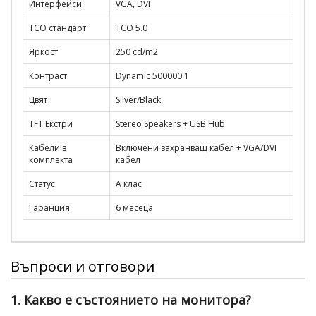
Интерфейси
VGA, DVI
TCO стандарт
TCO 5.0
Яркост
250 cd/m2
Контраст
Dynamic 500000:1
Цвят
Silver/Black
TFT Екстри
Stereo Speakers + USB Hub
Кабели в
Включени захранващ кабел + VGA/DVI
комплекта
кабел
Статус
А клас
Гаранция
6 месеца
Въпроси и отговори
1. Какво е състоянието на монитора?