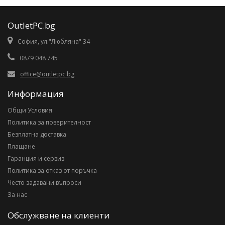
OutletPC.bg
София, ул."Любляна" 34
0879 048 745
office@outletpc.bg
Информация
Общи Условия
Политика за поверителност
Безплатна доставка
Плащане
Гаранция и сервиз
Политика за отказ от поръчка
Често задавани въпроси
За нас
Обслужване на клиенти