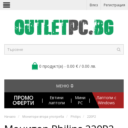
Влез
Регистрация
0 продукт(а) - 0.00 € / 0.00 лв.
МЕНЮ
ПРОМО
Евтини
Мини
Лаптопи с
|
|
|
ОФЕРТИ
лаптопи
PC
Windows
Начало
Монитори втора употреба
Philips
220P2