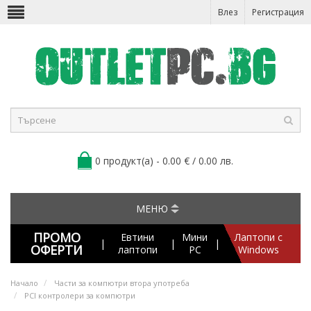
Влез
Регистрация
0 продукт(а) - 0.00 € / 0.00 лв.
МЕНЮ
ПРОМО
Евтини
Мини
Лаптопи с
|
|
|
ОФЕРТИ
лаптопи
PC
Windows
Начало
Части за компютри втора употреба
PCI контролери за компютри