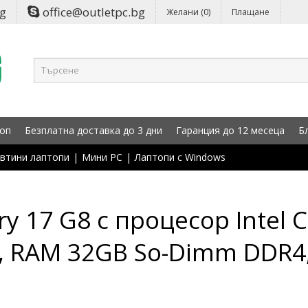
bg
office@outletpc.bg
Желани (0)
Плащане
оп
Безплатна доставка до 3 дни
Гаранция до 12 месеца
Б
втини лаптопи
|
Мини PC
|
Лаптопи с Windows
y 17 G8 с процесор Intel C
", RAM 32GB So-Dimm DDR4