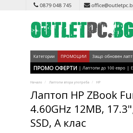
0879 048 745
office@outletpc.
Категории
ПРОМОЦИИ
Защо обновен лапт
ПРОМО ОФЕРТИ
|
Лаптопи до 100 евро
|
Е
Начало
Лаптопи втора употреба
HP
Лаптоп HP ZBook Fur
4.60GHz 12MB, 17.3
SSD, A клас