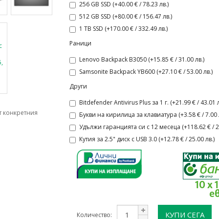
256 GB SSD (+40.00 € / 78.23 лв.)
512 GB SSD (+80.00 € / 156.47 лв.)
1 TB SSD (+170.00 € / 332.49 лв.)
Раници
Lenovo Backpack B3050 (+15.85 € / 31.00 лв.)
Samsonite Backpack YB600 (+27.10 € / 53.00 лв.)
Други
Bitdefender Antivirus Plus за 1 г. (+21.99 € / 43.01 л
т конкретния
Букви на кирилица за клавиатура (+3.58 € / 7.00 л
Удължи гаранцията си с 12 месеца (+118.62 € / 23
Кутия за 2.5" диск с USB 3.0 (+12.78 € / 25.00 лв.)
10 x 
е
КУПИ СЕГА
Количество: