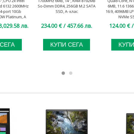
",CPU 2x Intel
1700MHz 6MB, 14", RAM 8192MB
Quad-Core, N1
ld 6132 2600MHz
So-Dimm DDR4, 256GB M.2 SATA
6MB, 11.6 136
 4-port 10Gb
SSD, A- клас
16:9, 4096MB L
00W Platinum, A
NVMe SS
ас
3,029.58 лв.
234.00 €
/ 457.66 лв.
124.00 €
/
 СЕГА
КУПИ СЕГА
КУПИ