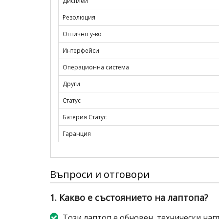
Дисплей
Резолюция
Оптично у-во
Интерфейси
Операционна система
Други
Статус
Батерия Статус
Гаранция
Въпроси и отговори
1. Какво е състоянието на лаптопа?
Този лаптоп е обновен, технически нап