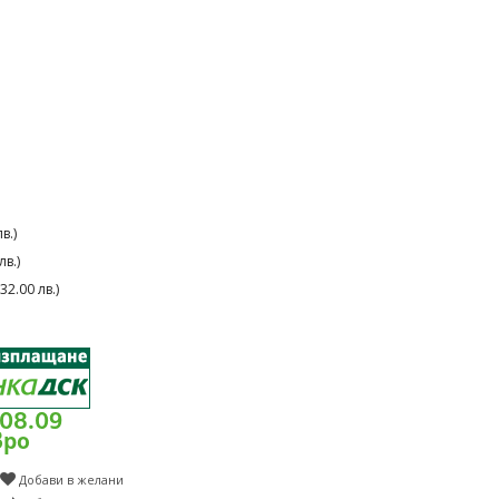
в.)
в.)
2.00 лв.)
108.09
вро
Добави в желани