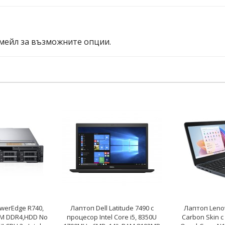
мейл за възможните опции.
werEdge R740,
Лаптоп Dell Latitude 7490 с
Лаптоп Leno
M DDR4,HDD No
процесор Intel Core i5, 8350U
Carbon Skin с