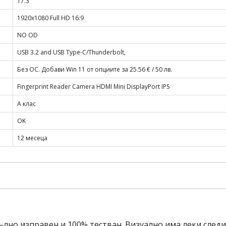
17.3"
1920x1080 Full HD 16:9
NO OD
USB 3.2 and USB Type-C/Thunderbolt,
Без ОС. Добави Win 11 от опциите за 25.56 € / 50 лв.
Fingerprint Reader Camera HDMI Mini DisplayPort IPS
A клас
OK
12 месеца
ълно изправен и 100% тестван. Визуално има леки след