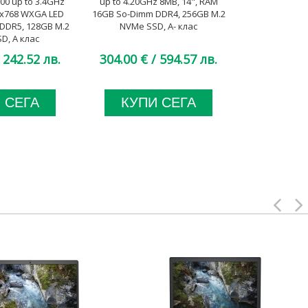
00 up to 3.4GHz
up to 4.20GHz 8MB, 14", RAM
up to 4.20GH
6x768 WXGA LED
16GB So-Dimm DDR4, 256GB M.2
8GB So-Dimm
PDDR5, 128GB M.2
NVMe SSD, A- клас
NVMe S
D, A клас
 242.52 лв.
304.00 €
/ 594.57 лв.
294.00 €
 СЕГА
КУПИ СЕГА
КУП