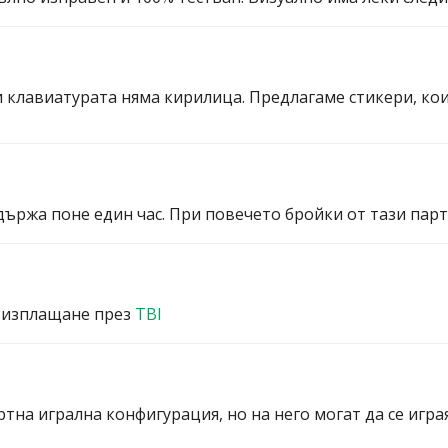
и клавиатурата няма кирилица. Предлагаме стикери, ко
ържа поне един час. При повечето бройки от тази партид
 изплащане през
TBI
ртна игрална конфигурация, но на него могат да се игра