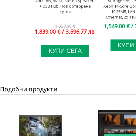
UHD 16:9, Black, Stereo Speakers
storage SAS 2.5
+ USB Hub, Нов с отворена
Xeon 14-Core Go
кутия
19.25MB, LAN
Ethernet, 2x 11
кл
1,549.00 €
/ 
1,937.00 €
1,839.00 €
/ 3,596.77 лв.
КУПИ
КУПИ СЕГА
Подобни продукти