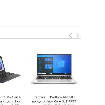
vo 100w Gen 4
Лаптоп HP ProBook 640 G8 с
Лаптоп HP Eli
 процесор Intel
процесор Intel Core i5, 1135G7
с процесор In