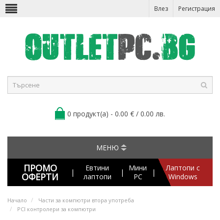
Влез
Регистрация
0 продукт(а) - 0.00 € / 0.00 лв.
МЕНЮ
ПРОМО
Евтини
Мини
Лаптопи с
|
|
|
ОФЕРТИ
лаптопи
PC
Windows
Начало
Части за компютри втора употреба
PCI контролери за компютри