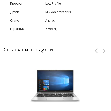
Профил
Low Profile
Други
M.2 Adapter for PC
Статус
А клас
Гаранция
6 месеца
Свързани продукти