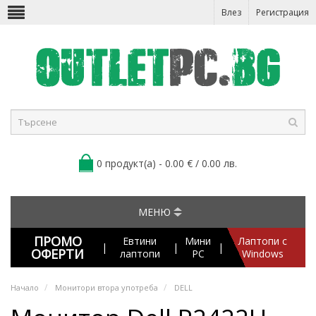
Влез
Регистрация
0 продукт(а) - 0.00 € / 0.00 лв.
МЕНЮ
ПРОМО
Евтини
Мини
Лаптопи с
|
|
|
ОФЕРТИ
лаптопи
PC
Windows
Начало
Монитори втора употреба
DELL