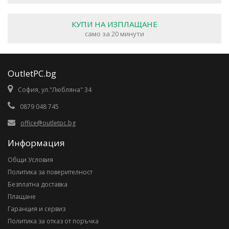
КУПИ НА ИЗПЛАЩАНЕ
само за 20 минути
OutletPC.bg
София, ул."Любляна" 34
0879 048 745
office@outletpc.bg
Информация
Общи Условия
Политика за поверителност
Безплатна доставка
Плащане
Гаранция и сервиз
Политика за отказ от поръчка