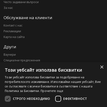
Често задавани въпроси
За нас
Обслужване на клиенти
Контакт с нас
Рекламации
Карта на сайта
Други
Ваучери
Специални предложения
×
Блог
Този уебсайт използва бисквитки
Моят профил
Този уебсайт използва бисквитки за подобряване на
потребителското изживяване. Използвайки нашия уебсайт, Вие
Моят профил
се съгласявате с всички бисквитки в съответствие с нашата
История на поръчките
Политика за Бисквитки.
Прочетете още
Желани продукти
СТРОГО НЕОБХОДИМО
ЕФЕКТИВНОСТ