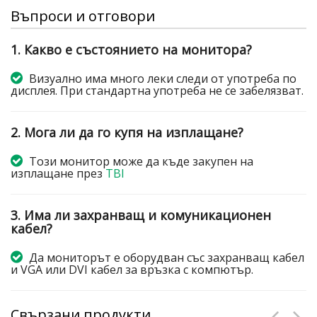
Въпроси и отговори
1. Какво е състоянието на монитора?
Визуално има много леки следи от употреба по
дисплея. При стандартна употреба не се забелязват.
2. Мога ли да го купя на изплащане?
Този монитор може да къде закупен на
изплащане през
TBI
3. Има ли захранващ и комуникационен
кабел?
Да мониторът е оборудван със захранващ кабел
и VGA или DVI кабел за връзка с компютър.
Свързани продукти