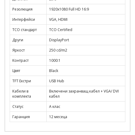
Резолюция
1920x1080 Full HD 16:9
Интерфейси
VGA, HDMI
TCO стандарт
TCO Certified
Други
DisplayPort
Яркост
250 cd/m2
Контраст
1000:1
Цвят
Black
TFT Екстри
USB Hub
Кабели в
Включени захранващ кабел + VGA/ DVI
комплекта
кабел
Статус
A клас
Гаранция
12 месеца