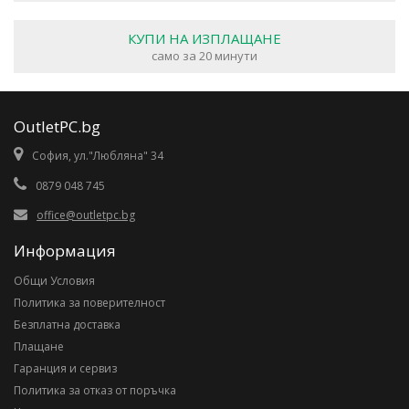
КУПИ НА ИЗПЛАЩАНЕ
само за 20 минути
OutletPC.bg
София, ул."Любляна" 34
0879 048 745
office@outletpc.bg
Информация
Общи Условия
Политика за поверителност
Безплатна доставка
Плащане
Гаранция и сервиз
Политика за отказ от поръчка