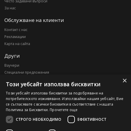
Често задавани въпроси
За нас
Обслужване на клиенти
Контакт с нас
Рекламации
Карта на сайта
Други
Ваучери
Специални предложения
×
Блог
Този уебсайт използва бисквитки
Моят профил
Този уебсайт използва бисквитки за подобряване на
потребителското изживяване. Използвайки нашия уебсайт, Вие
Моят профил
се съгласявате с всички бисквитки в съответствие с нашата
История на поръчките
Политика за Бисквитки.
Прочетете още
Желани продукти
СТРОГО НЕОБХОДИМО
ЕФЕКТИВНОСТ