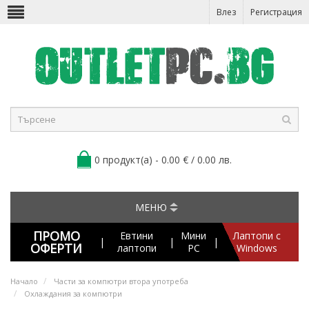
Влез
Регистрация
0 продукт(а) - 0.00 € / 0.00 лв.
МЕНЮ
ПРОМО
Евтини
Мини
Лаптопи с
|
|
|
ОФЕРТИ
лаптопи
PC
Windows
Начало
Части за компютри втора употреба
Охлаждания за компютри