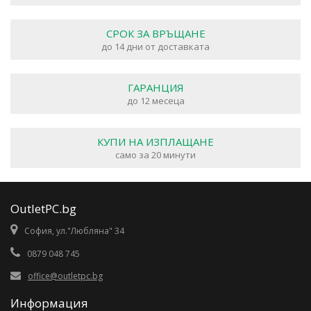
СРОК ЗА ВРЪЩАНЕ
до 14 дни от доставката
ГАРАНЦИЯ
до 12 месеца
КУПИ НА ИЗПЛАЩАНЕ
само за 20 минути
OutletPC.bg
София, ул."Любляна" 34
0879 048 745
office@outletpc.bg
Информация