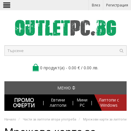
Влез
Регистрация
0 продукт(а) - 0.00 € / 0.00 лв.
МЕНЮ
ПРОМО
Евтини
Мини
Лаптопи с
|
|
|
ОФЕРТИ
лаптопи
PC
Windows
Начало
Части за лаптопи втора употреба
Мрежови карти за лаптопи