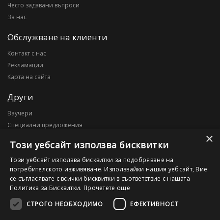
Често задавани въпроси
За нас
Обслужване на клиенти
Контакт с нас
Рекламации
Карта на сайта
Други
Ваучери
Специални предложения
×
Блог
Този уебсайт използва бисквитки
Моят профил
Този уебсайт използва бисквитки за подобряване на
потребителското изживяване. Използвайки нашия уебсайт, Вие
Моят профил
се съгласявате с всички бисквитки в съответствие с нашата
История на поръчките
Политика за Бисквитки.
Прочетете още
Желани продукти
СТРОГО НЕОБХОДИМО
ЕФЕКТИВНОСТ