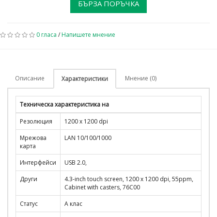
БЪРЗА ПОРЪЧКА
0 гласа
/
Напишете мнение
Описание
Мнение (0)
Характеристики
Техническа характеристика на
Резолюция
1200 x 1200 dpi
Мрежова
LAN 10/100/1000
карта
Интерфейси
USB 2.0,
Други
4.3-inch touch screen, 1200 x 1200 dpi, 55ppm,
Cabinet with casters, 76C00
Статус
A клас