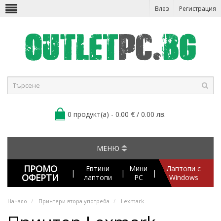
Влез
Регистрация
0 продукт(а) - 0.00 € / 0.00 лв.
МЕНЮ
ПРОМО
Евтини
Мини
Лаптопи с
|
|
|
ОФЕРТИ
лаптопи
PC
Windows
Начало
Принтери втора употреба
Lexmark