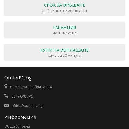
СРОК ЗА ВРЪЩАНЕ
до 14 дни от доставката
ГАРАНЦИЯ
до 12 месеца
КУПИ НА ИЗПЛАЩАНЕ
само за 20 минути
OutletPC.bg
София, ул."Любляна" 34
0879 048 745
office@outletpc.bg
Информация
Общи Условия