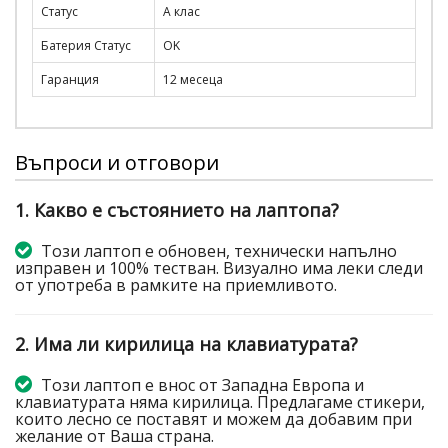
Статус
A клас
Батерия Статус
OK
Гаранция
12 месеца
Въпроси и отговори
1. Какво е състоянието на лаптопа?
Този лаптоп е обновен, технически напълно
изправен и 100% тестван. Визуално има леки следи
от употреба в рамките на приемливото.
2. Има ли кирилица на клавиатурата?
Този лаптоп е внос от Западна Европа и
клавиатурата няма кирилица. Предлагаме стикери,
които лесно се поставят и можем да добавим при
желание от Ваша страна.