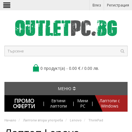
Влез
Регистрация
0 продукт(а) - 0.00 € / 0.00 лв.
МЕНЮ
ПРОМО
Евтини
Мини
Лаптопи с
|
|
|
ОФЕРТИ
лаптопи
PC
Windows
Начало
Лаптопи втора употреба
Lenovo
ThinkPad