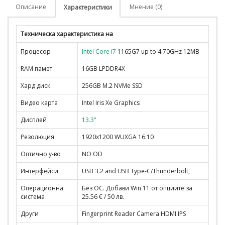
Описание
Мнение (0)
Характеристики
Техническа характеристика на
Процесор
Intel Core i7
1165G7 up to 4.70GHz 12MB
RAM памет
16GB LPDDR4X
Хард диск
256GB M.2 NVMe SSD
Видео карта
Intel Iris Xe Graphics
Дисплей
13.3"
Резолюция
1920x1200 WUXGA 16:10
Оптично у-во
NO OD
Интерфейси
USB 3.2 and USB Type-C/Thunderbolt,
Операционна
Без ОС. Добави Win 11 от опциите за
система
25.56 € / 50 лв.
Други
Fingerprint Reader Camera HDMI IPS