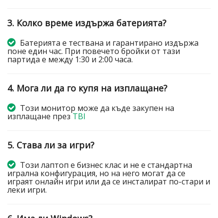
3. Колко време издържа батерията?
Батерията е тествана и гарантирано издържа
поне един час. При повечето бройки от тази
партида е между 1:30 и 2:00 часа.
4. Мога ли да го купя на изплащане?
Този монитор може да къде закупен на
изплащане през
TBI
5. Става ли за игри?
Този лаптоп е бизнес клас и не е стандартна
игрална конфигурация, но на него могат да се
играят онлайн игри или да се инсталират по-стари и
леки игри.