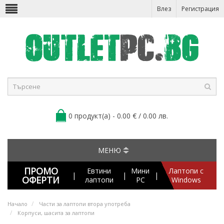
Влез
Регистрация
0 продукт(а) - 0.00 € / 0.00 лв.
МЕНЮ
ПРОМО
Евтини
Мини
Лаптопи с
|
|
|
ОФЕРТИ
лаптопи
PC
Windows
Начало
Части за лаптопи втора употреба
Корпуси, шасита за лаптопи