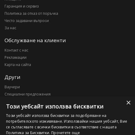
Гаранция и сервиз
Политика за отказ от поръчка
Често задавани въпроси
За нас
Обслужване на клиенти
Контакт с нас
Рекламации
Карта на сайта
Други
Ваучери
Специални предложения
×
Блог
Този уебсайт използва бисквитки
Моят профил
Този уебсайт използва бисквитки за подобряване на
потребителското изживяване. Използвайки нашия уебсайт, Вие
Моят профил
се съгласявате с всички бисквитки в съответствие с нашата
История на поръчките
Политика за Бисквитки.
Прочетете още