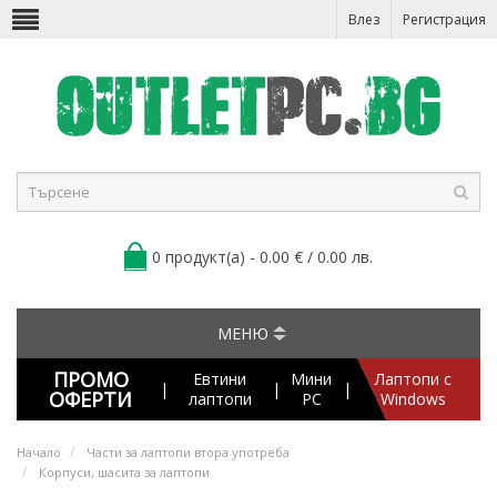
Влез
Регистрация
0 продукт(а) - 0.00 € / 0.00 лв.
МЕНЮ
ПРОМО
Евтини
Мини
Лаптопи с
|
|
|
ОФЕРТИ
лаптопи
PC
Windows
Начало
Части за лаптопи втора употреба
Корпуси, шасита за лаптопи